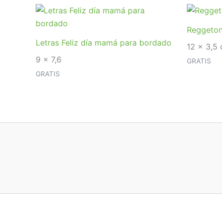
Reggeton
Letras Feliz día mamá para bordado
12 x 3,5 
9 x 7,6
GRATIS
GRATIS