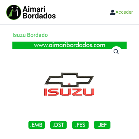
Ir
al
Acceder
contenido
Isuzu Bordado