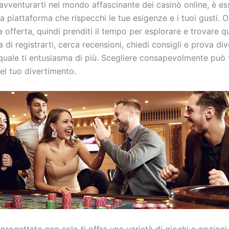
avventurarti nel mondo affascinante dei casinò online, è es
a piattaforma che rispecchi le tue esigenze e i tuoi gusti. 
a offerta, quindi prenditi il tempo per esplorare e trovare q
a di registrarti, cerca recensioni, chiedi consigli e prova div
quale ti entusiasma di più. Scegliere consapevolmente può f
el tuo divertimento.
progettato non solo ti offre una varietà di giochi e opzioni