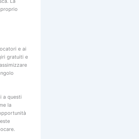
sca. La
 proprio
ocatori e ai
ri gratuiti e
assimizzare
ingolo
i a questi
me la
opportunità
ueste
iocare.