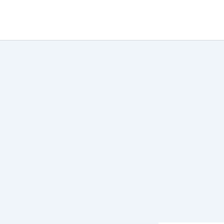
Ir
al
contenido