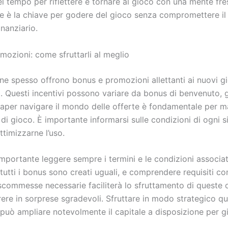
l tempo per riflettere e tornare al gioco con una mente fre
 è la chiave per godere del gioco senza compromettere il
nanziario.
mozioni: come sfruttarli al meglio
ine spesso offrono bonus e promozioni allettanti ai nuovi gi
ti. Questi incentivi possono variare da bonus di benvenuto, gi
aper navigare il mondo delle offerte è fondamentale per m
 di gioco. È importante informarsi sulle condizioni di ogni s
timizzarne l’uso.
importante leggere sempre i termini e le condizioni associat
utti i bonus sono creati uguali, e comprendere requisiti co
 scommesse necessarie faciliterà lo sfruttamento di queste 
rere in sorprese sgradevoli. Sfruttare in modo strategico q
può ampliare notevolmente il capitale a disposizione per g