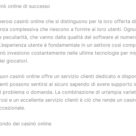
inò online di successo
rosi casinò online che si distinguono per la loro offerta di
enza complessiva che riescono a fornire ai loro utenti. Ognu
e peculiarità, che vanno dalla qualità del software al numer
 L’esperienza utente è fondamentale in un settore così compe
inò investono costantemente nelle ultime tecnologie per mig
dei giocatori.
buon casinò online offre un servizio clienti dedicato e dispo
utenti possono sentirsi al sicuro sapendo di avere supporto
si problema o domanda. La combinazione di un’ampia varietà
si e un eccellente servizio clienti è ciò che rende un casin
ccezionale.
mondo dei casinò online