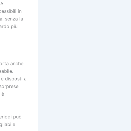
 A
essibili in
a, senza la
zardo più
orta anche
abile.
 è disposti a
 sorprese
 è
eriodi può
gliabile