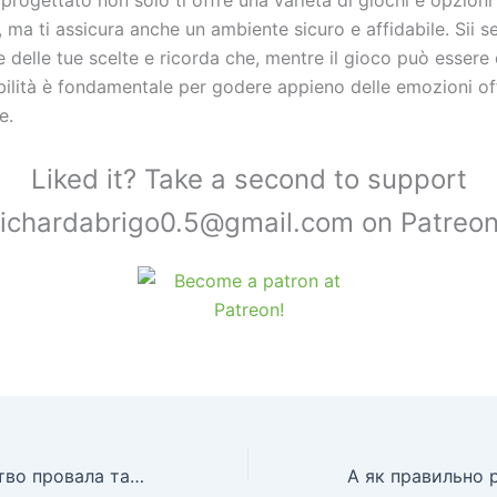
ma ti assicura anche un ambiente sicuro e affidabile. Sii 
delle tue scelte e ricorda che, mentre il gioco può essere 
bilità è fondamentale per godere appieno delle emozioni of
e.
Liked it? Take a second to support
richardabrigo0.5@gmail.com on Patreon
Из-за чего чувство провала так запоминается