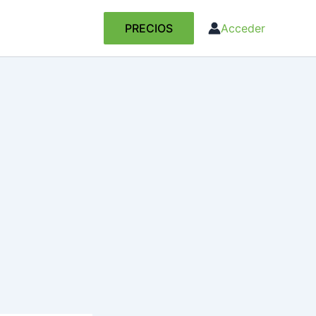
PRECIOS
Acceder