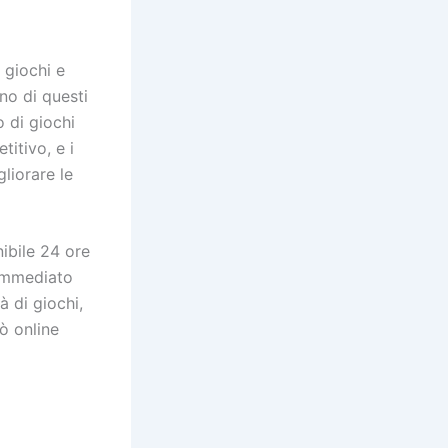
 giochi e
no di questi
o di giochi
titivo, e i
liorare le
nibile 24 ore
 immediato
 di giochi,
ò online