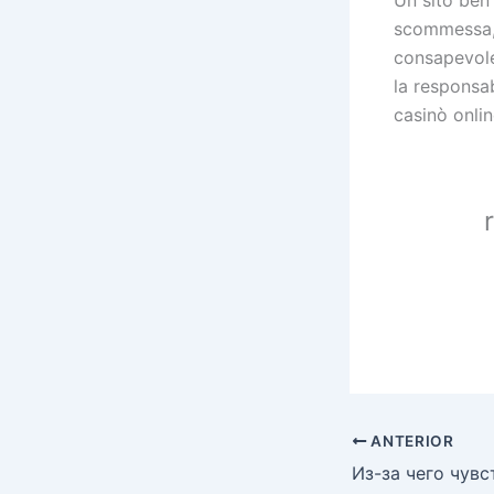
scommessa, 
consapevole 
la responsa
casinò onlin
ANTERIOR