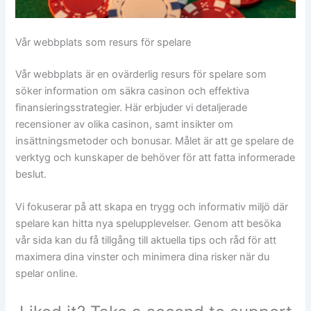
Vår webbplats som resurs för spelare
Vår webbplats är en ovärderlig resurs för spelare som
söker information om säkra casinon och effektiva
finansieringsstrategier. Här erbjuder vi detaljerade
recensioner av olika casinon, samt insikter om
insättningsmetoder och bonusar. Målet är att ge spelare de
verktyg och kunskaper de behöver för att fatta informerade
beslut.
Vi fokuserar på att skapa en trygg och informativ miljö där
spelare kan hitta nya spelupplevelser. Genom att besöka
vår sida kan du få tillgång till aktuella tips och råd för att
maximera dina vinster och minimera dina risker när du
spelar online.