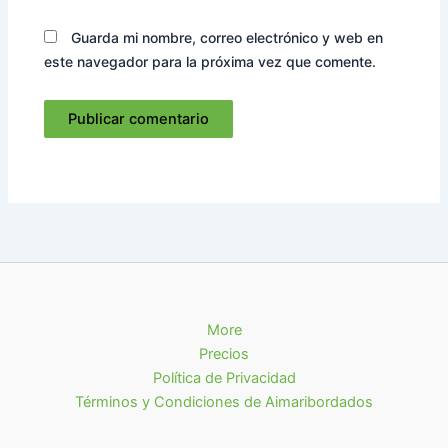
Guarda mi nombre, correo electrónico y web en
este navegador para la próxima vez que comente.
More
Precios
Política de Privacidad
Términos y Condiciones de Aimaribordados