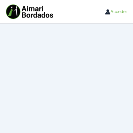
Ir
al
Acceder
contenido