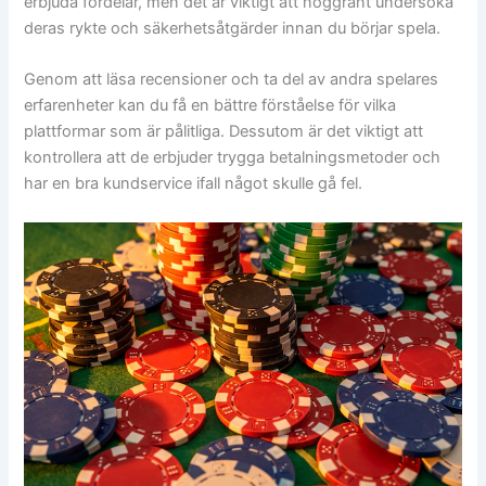
erbjuda fördelar, men det är viktigt att noggrant undersöka
deras rykte och säkerhetsåtgärder innan du börjar spela.
Genom att läsa recensioner och ta del av andra spelares
erfarenheter kan du få en bättre förståelse för vilka
plattformar som är pålitliga. Dessutom är det viktigt att
kontrollera att de erbjuder trygga betalningsmetoder och
har en bra kundservice ifall något skulle gå fel.