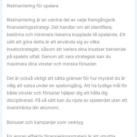
Riskhantering för spelare
Riskhantering är en central del av varje framgångsrik
finansieringsstrategi. Det handlar om att identifiera,
bedöma och minimera riskerna kopplade till spelande. Ett
sätt att göra detta är att använda sig av olika
insatsstrategier, såsom att variera dina insatser beroende
på spelets utfall. Genom att vara strategisk kan du
maximera dina vinster och minska förluster.
Det är också viktigt att sätta gränser för hur mycket du är
villig att satsa under en spelomgång. Att ha tydliga mål för
både vinster och förluster hjälper dig att hålla dig
disciplinerad. På så sätt kan du njuta av spelandet utan att
översträcka din ekonomi.
Bonuser och kampanjer som verktyg
En annan effektiv finansieringsstrategi är att utnyttja