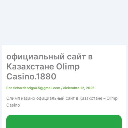
официальный сайт в
Казахстане Olimp
Casino.1880
Por
richardabrigo0.5@gmail.com
/
diciembre 12, 2025
Олимп казино официальный сайт в Казахстане – Olimp
Casino