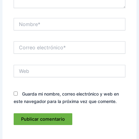
Nombre*
Correo
electrónico*
Web
Guarda mi nombre, correo electrónico y web en
este navegador para la próxima vez que comente.