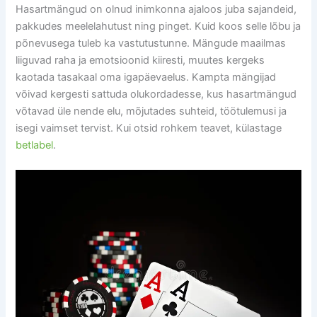
Hasartmängud on olnud inimkonna ajaloos juba sajandeid,
pakkudes meelelahutust ning pinget. Kuid koos selle lõbu ja
põnevusega tuleb ka vastutustunne. Mängude maailmas
liiguvad raha ja emotsioonid kiiresti, muutes kergeks
kaotada tasakaal oma igapäevaelus. Kampta mängijad
võivad kergesti sattuda olukordadesse, kus hasartmängud
võtavad üle nende elu, mõjutades suhteid, töötulemusi ja
isegi vaimset tervist. Kui otsid rohkem teavet, külastage
betlabel
.