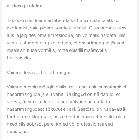
elu keskpunktina.
Tasakaalu leidmine ei tähenda ka harjumuste täielikku
kaotamist, vaid pigem nende juhtimist. Olles enda suhtes
aus ja jälgides oma emotsioone, on võimalik näidata üles
vastutustunnet ning veenduda, et hasartmängud jäävad
meelelahutuse vormiks, mitte elustiili määravaks
tegevuseks.
Vaimne tervis ja hasartmängud
Vaimne heaolu mängib olulist rolli tasakaalu saavutamisel
hasartmängude ja elu vahel. Uuringud on näidanud, et
stress, ärevus ja depressioon võivad suurendada
hasartmängudest sõltuvuse riski. Seetõttu on hädavajalik
toetuda keskkonnale, mis edendab vaimset heaolu, olgu
need siis sõbrad, pereliikmed või professionaalsed
nõustajad.