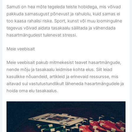
Samuti on hea mõte tegeleda teiste hobidega, mis võivad
pakkuda samasugust põnevust ja rahulolu, kuid samas ei
too kaasa rahalisi riske. Sport, kunst või muu loominguline
tegevus võivad aidata tasakaalu säilitada ja vähendada
hasartmängudest tulenevat stressi.
Meie veebisait
Meie veebisait pakub mitmekesist teavet hasartmängude,
nende mõju ja tasakaalu leidmise kohta elus. Siit leiad
kasulikke nõuandeid, artikleid ja erinevaid ressursse, mis
aitavad sul vastutustundlikult läheneda hasartmängudele ja
hoida oma elu tasakaalus.