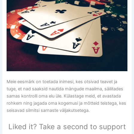
Meie eesmärk on toetada inimesi, kes otsivad teavet ja
tuge, et nad saaksid nautida mängude maailma, säilitades
samas kontrolli oma elu üle. Külastage meid, et avastada
rohkem ning jagada oma kogemusi ja mõtteid teistega, kes
seisavad silmitsi sarnaste väljakutsetega.
Liked it? Take a second to support