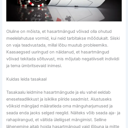
Oluline on mõista, et hasartmängud võivad olla ohutud
meelelahutuse vormid, kui neid tarbitakse mõõdukalt. Siiski
on vaja teadvustada, millal lõbu muutub probleemiks.
Kaasaegsed uuringud on näidanud, et hasartmängud
võivad tekitada sõltuvust, mis mõjutab negatiivselt indiviidi
ja tema ümbritsevaid inimesi.
Kuidas leida tasakaal
Tasakaalu leidmine hasartmängude ja elu vahel eeldab
eneseteadlikkust ja isiklike piiride seadmist. Alustuseks
võiksid mängijad määratleda oma mänguharjumused ja
seada enda jaoks selged reeglid. Näiteks võib seada aja- ja
rahapiirangud, et vältida üleliigset mängimist. Selline
lähenemine aitab hoida hasartmängud vaid lõbuna ja mitte