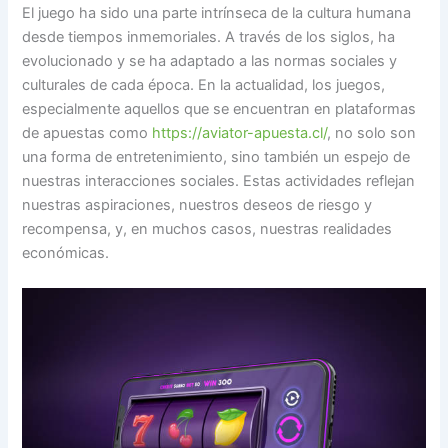
El juego ha sido una parte intrínseca de la cultura humana
desde tiempos inmemoriales. A través de los siglos, ha
evolucionado y se ha adaptado a las normas sociales y
culturales de cada época. En la actualidad, los juegos,
especialmente aquellos que se encuentran en plataformas
de apuestas como
https://aviator-apuesta.cl/
, no solo son
una forma de entretenimiento, sino también un espejo de
nuestras interacciones sociales. Estas actividades reflejan
nuestras aspiraciones, nuestros deseos de riesgo y
recompensa, y, en muchos casos, nuestras realidades
económicas.