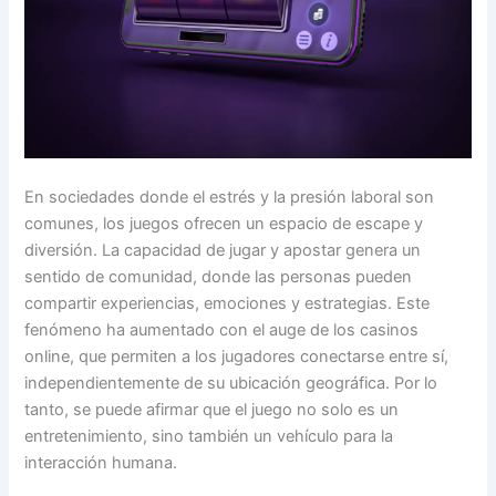
En sociedades donde el estrés y la presión laboral son
comunes, los juegos ofrecen un espacio de escape y
diversión. La capacidad de jugar y apostar genera un
sentido de comunidad, donde las personas pueden
compartir experiencias, emociones y estrategias. Este
fenómeno ha aumentado con el auge de los casinos
online, que permiten a los jugadores conectarse entre sí,
independientemente de su ubicación geográfica. Por lo
tanto, se puede afirmar que el juego no solo es un
entretenimiento, sino también un vehículo para la
interacción humana.