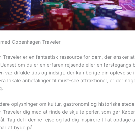
 med Copenhagen Traveler
Traveler er en fantastisk ressource for dem, der ønsker a
Uanset om du er en erfaren rejsende eller en førstegangs
en værdifulde tips og indsigt, der kan berige din oplevelse 
ra lokale anbefalinger til must-see attraktioner, er der nog
g.
udere oplysninger om kultur, gastronomi og historiske stede
Traveler dig med at finde de skjulte perler, som gør Køben
ål. Tag del i denne rejse og lad dig inspirere til at opdage a
ar at byde på.