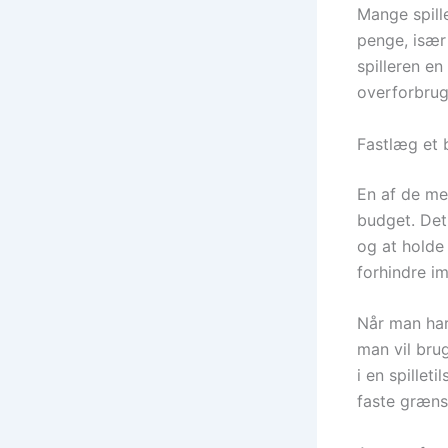
Mange spill
penge, især 
spilleren en
overforbrug
Fastlæg et 
En af de mes
budget. Det 
og at holde 
forhindre im
Når man har
man vil brug
i en spillet
faste græns