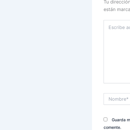
Tu direcció
están marc
Escribe
aquí...
Nombre*
Guarda mi
comente.