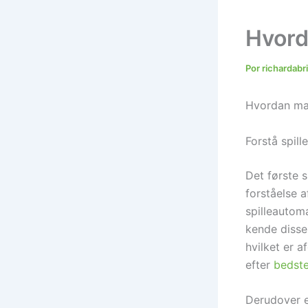
Hvord
Por
richardab
Hvordan man
Forstå spill
Det første s
forståelse a
spilleautoma
kende disse
hvilket er a
efter
bedste
Derudover er