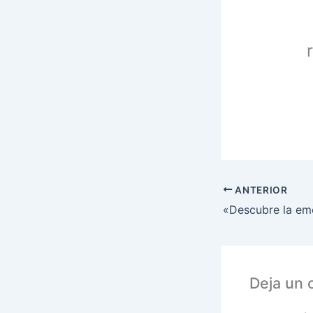
ANTERIOR
Deja un 