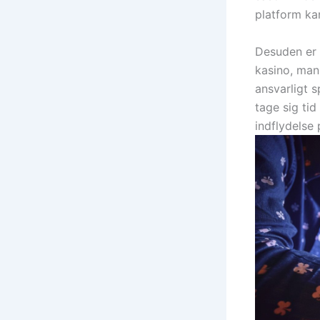
platform kan
Desuden er 
kasino, man 
ansvarligt s
tage sig tid
indflydelse 