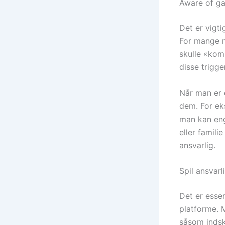
Aware of ga
Det er vigt
For mange me
skulle «komm
disse trigge
Når man er 
dem. For eks
man kan enga
eller famili
ansvarlig.
Spil ansvar
Det er essen
platforme. M
såsom indsk