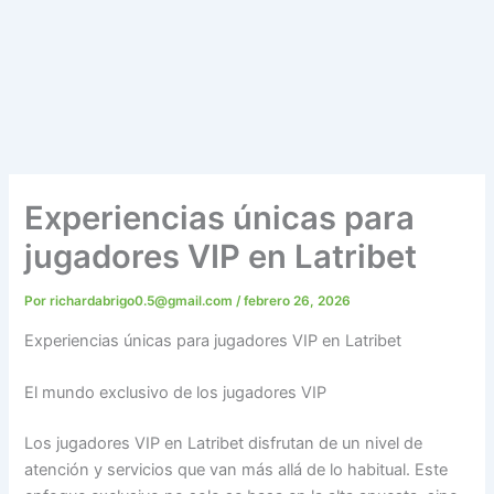
Experiencias únicas para
jugadores VIP en Latribet
Por
richardabrigo0.5@gmail.com
/
febrero 26, 2026
Experiencias únicas para jugadores VIP en Latribet
El mundo exclusivo de los jugadores VIP
Los jugadores VIP en Latribet disfrutan de un nivel de
atención y servicios que van más allá de lo habitual. Este