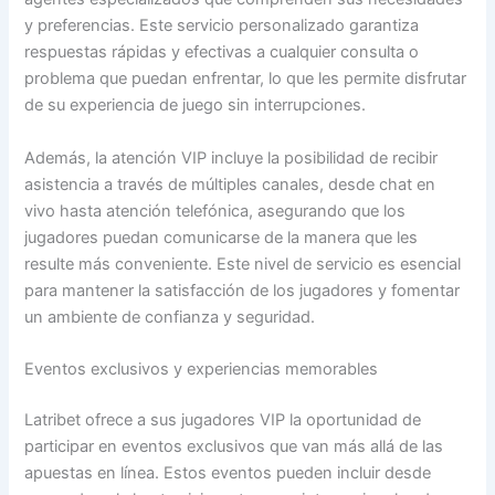
y preferencias. Este servicio personalizado garantiza
respuestas rápidas y efectivas a cualquier consulta o
problema que puedan enfrentar, lo que les permite disfrutar
de su experiencia de juego sin interrupciones.
Además, la atención VIP incluye la posibilidad de recibir
asistencia a través de múltiples canales, desde chat en
vivo hasta atención telefónica, asegurando que los
jugadores puedan comunicarse de la manera que les
resulte más conveniente. Este nivel de servicio es esencial
para mantener la satisfacción de los jugadores y fomentar
un ambiente de confianza y seguridad.
Eventos exclusivos y experiencias memorables
Latribet ofrece a sus jugadores VIP la oportunidad de
participar en eventos exclusivos que van más allá de las
apuestas en línea. Estos eventos pueden incluir desde