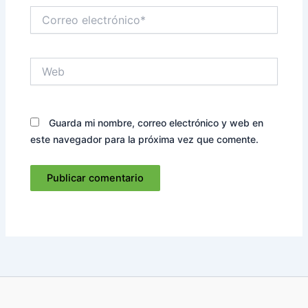
Correo
electrónico*
Web
Guarda mi nombre, correo electrónico y web en
este navegador para la próxima vez que comente.