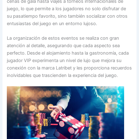
cenas de gala hasta viajes a torneos internacionales de
juego, lo que permite a los jugadores no solo disfrutar de
su pasatiempo favorito, sino también socializar con otros
entusiastas del juego en un entorno lujoso.
La organización de estos eventos se realiza con gran
atención al detalle, asegurando que cada aspecto sea
perfecto. Desde el alojamiento hasta la gastronomía, cada
jugador VIP experimenta un nivel de lujo que mejora su
conexión con la marca Latribet y les proporciona recuerdos
inolvidables que trascienden la experiencia del juego.