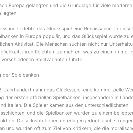
ach Europa gelangten und die Grundlage für viele moderne
 legten.
issance erlebte das Glücksspiel eine Renaissance. In dieser
lbanken in Europa populär, und das Glücksspiel wurde zu e
tlichen Aktivität. Die Menschen suchten nicht nur Unterhalt
glichkeit, ihren Reichtum zu mehren, was zu einem immer 
n verschiedenen Spielvarianten führte.
g der Spielbanken
18. Jahrhundert nahm das Glücksspiel eine kommerzielle W
g der ersten offiziellen Spielbanken, insbesondere in Länd
nd Italien. Die Spieler kamen aus den unterschiedlichsten
tsschichten, und die Spielbanken wurden zu einem beliebten
raktion. Diese Institutionen unterlagen jedoch auch strenge
en und wurden oft zum Ziel von Kritikern, die die moralisch