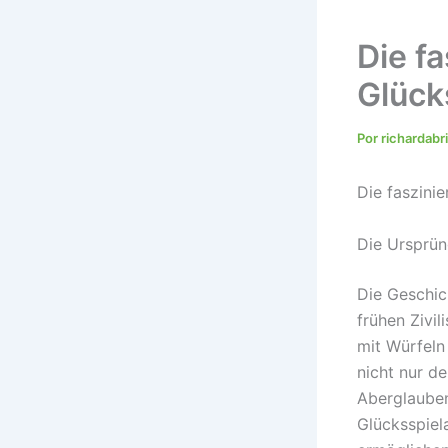
Die f
Glück
Por
richardab
Die faszini
Die Ursprün
Die Geschich
frühen Zivi
mit Würfeln
nicht nur d
Aberglauben
Glücksspiel