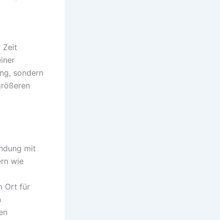
 Zeit
iner
ung, sondern
größeren
endung mit
ern wie
 Ort für
n
en