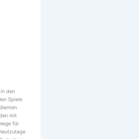
 in den
den Spiele
dienten
nden mit
lege für
 Heutzutage