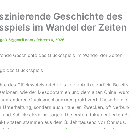
aszinierende Geschichte des
sspiels im Wandel der Zeiten
rigo0.5@gmail.com
/
febrero 6, 2026
erende Geschichte des Glücksspiels im Wandel der Zeiten
ge des Glücksspiels
te des Glücksspiels reicht bis in die Antike zurück. Bereits
lisationen, wie der Mesopotamien und dem alten China, wur
 und anderen Glücksmechanismen praktiziert. Diese Spiele 
er Unterhaltung, sondern auch rituellen Zwecken, oft verbu
 und Schicksalsvorhersagen. Die ersten dokumentierten Be
aktivitäten stammen aus dem 3. Jahrtausend vor Christus.