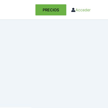
PRECIOS
Acceder