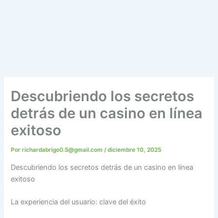
Descubriendo los secretos
detrás de un casino en línea
exitoso
Por
richardabrigo0.5@gmail.com
/
diciembre 10, 2025
Descubriendo los secretos detrás de un casino en línea
exitoso
La experiencia del usuario: clave del éxito