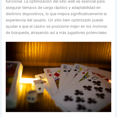
funcional. La optimización del sitio web es esencial para
asegurar tiempos de carga rápidos y adaptabilidad en
distintos dispositivos, lo que mejora significativamente la
experiencia del usuario. Un sitio bien optimizado puede
ayudar a que el casino se posicione mejor en los motores
de búsqueda, atrayendo así a más jugadores potenciales.