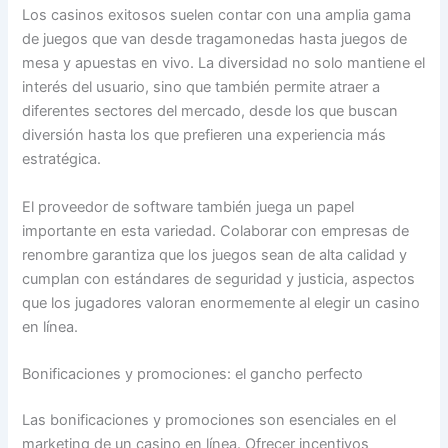
Los casinos exitosos suelen contar con una amplia gama
de juegos que van desde tragamonedas hasta juegos de
mesa y apuestas en vivo. La diversidad no solo mantiene el
interés del usuario, sino que también permite atraer a
diferentes sectores del mercado, desde los que buscan
diversión hasta los que prefieren una experiencia más
estratégica.
El proveedor de software también juega un papel
importante en esta variedad. Colaborar con empresas de
renombre garantiza que los juegos sean de alta calidad y
cumplan con estándares de seguridad y justicia, aspectos
que los jugadores valoran enormemente al elegir un casino
en línea.
Bonificaciones y promociones: el gancho perfecto
Las bonificaciones y promociones son esenciales en el
marketing de un casino en línea. Ofrecer incentivos