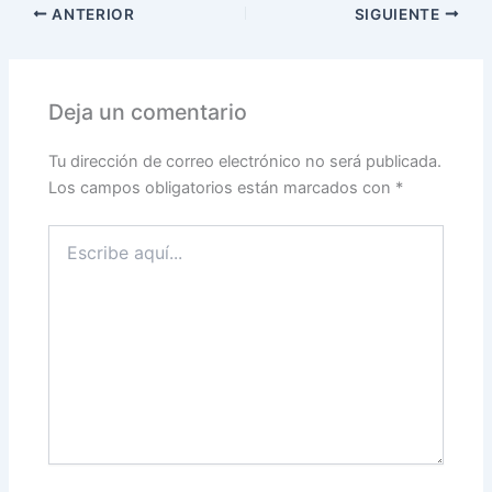
ANTERIOR
SIGUIENTE
Deja un comentario
Tu dirección de correo electrónico no será publicada.
Los campos obligatorios están marcados con
*
Escribe
aquí...