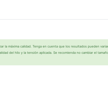
ar la máxima calidad. Tenga en cuenta que los resultados pueden variar
 calidad del hilo y la tensión aplicada. Se recomienda no cambiar el tamañ