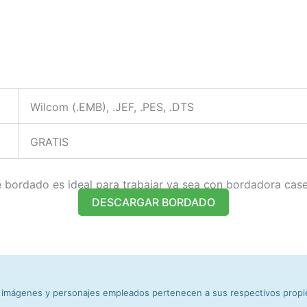
Wilcom (.EMB), .JEF, .PES, .DTS
GRATIS
bordado es ideal para trabajar ya sea con bordadora caser
DESCARGAR BORDADO
 imágenes y personajes empleados pertenecen a sus respectivos propiet