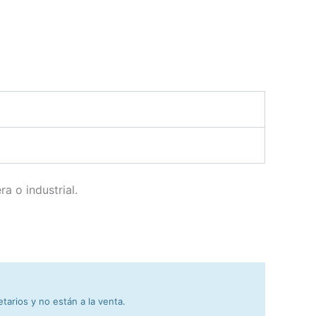
a o industrial.
arios y no están a la venta.