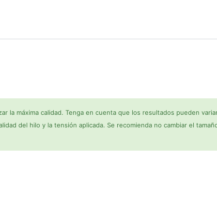
ar la máxima calidad. Tenga en cuenta que los resultados pueden variar
 calidad del hilo y la tensión aplicada. Se recomienda no cambiar el tamañ