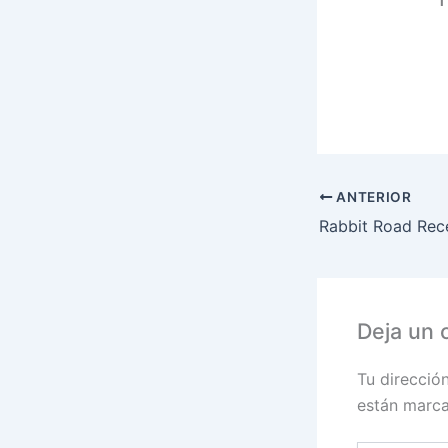
ANTERIOR
Deja un 
Tu direcció
están marc