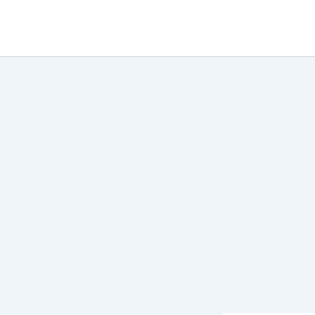
Ir
al
contenido