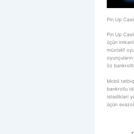
Pin Up Casi
Pin Up Casi
üçün imkanl
müxtəlif oyu
oyunçuların 
öz bankrolll
Mobil tətbiq
bankrollu id
istədikləri 
üçün əvəzol