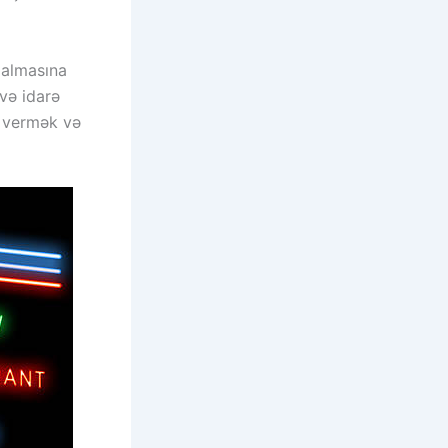
azalmasına
 və idarə
ə vermək və