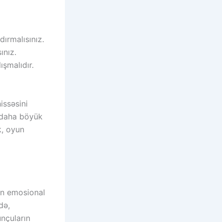
ırmalısınız.
ınız.
ışmalıdır.
issəsini
 daha böyük
k, oyun
ın emosional
də,
unçuların