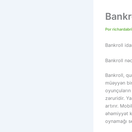
Bankr
Por
richardab
Bankroll id
Bankroll nəd
Bankroll, q
müəyyən bir
oyunçuların
zəruridir. Y
artırır. Mo
əhəmiyyət kə
oynamağı seç