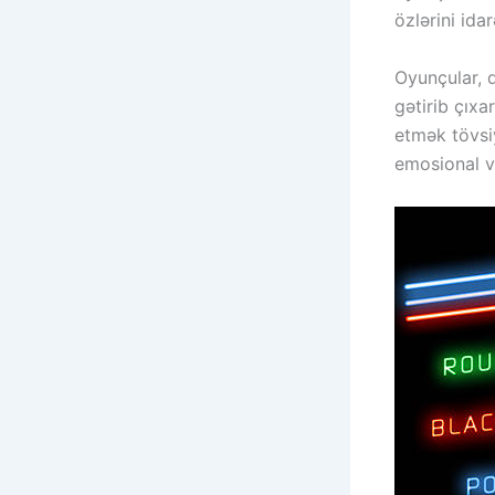
özlərini ida
Oyunçular, q
gətirib çıxa
etmək tövsiy
emosional v