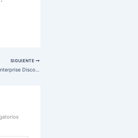
SIGUIENTE
Modo Gambling enterprise Discount Password Details and nv casino you will Key Takeaways
gatorios