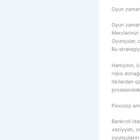
Oyun zamanı
Oyun zamanı 
Mərclərinizi
Oyunçular, q
Bu strategi
Həmçinin, ö
riskə atmağ
itkilərdən 
prosesindək
Psixoloji am
Bankroll id
vəziyyəti, o
oyunçuların 