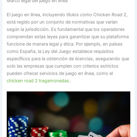
Marco legal del juego en línea
El juego en línea, incluyendo títulos como Chicken Road 2,
está regido por un conjunto de normativas que varían
según la jurisdicción. Es fundamental que los operadores
comprendan estas leyes para garantizar que su plataforma
funcione de manera legal y ética. Por ejemplo, en países
como España, la Ley del Juego establece requisitos
específicos para la obtención de licencias, asegurando que
solo las empresas que cumplen con criterios estrictos
pueden ofrecer servicios de juego en línea, como el
chicken road 2 tragamonedas
.