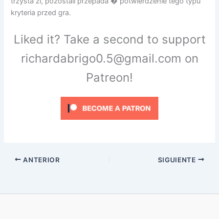
trzysta zl, pozostali przepada � potwierdzenie tego typu
kryteria przed gra.
Liked it? Take a second to support
richardabrigo0.5@gmail.com on
Patreon!
ANTERIOR
SIGUIENTE