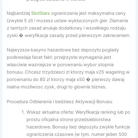
Najbardziej
SlotStars
ograniczenia jest maksymalna ceny
(zwykle 5 zl) i mozesz ustaw wykluczonych gier. Zlamanie
z tamtych zasad anuluje dodatkowy i wszelkiego rodzaju
zyski � weryfikacja zasady przed pierwszym zakreceniem.
Najwyzsze kasyno hazardowe bez depozytu poglady
podkreslaja facet fakt: przejrzyste wymagania jest
wlasciwie wazniejsze w porownaniu wybor stopnia
bonusu. Chcesz trzydziesci zl ktorzy maja x25 wagering w
porownaniu do 80 zl ktorzy maja x50 � pierwszy dawaj
realna mozliwosc zysk, drugi to glownie biznes.
Procedura Odbierania i bedziesz Aktywacji Bonusu
Wskaz aktualna oferte: Weryfikacja ranking lub po
prostu oficjalna strone przedsiebiorstwa
hazardowe. Bonusy bez depozytu zwykle funkcje
ograniczenia czasowe (w tym. numer jeden 500