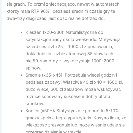
sie grach. To brzmi zniechecajaco, nawet w automatach
ktorzy maja RTP 96% i bedziesz srednim czasie gry te
dwa-trzy dlugi czas, jest dosc realne dotrzec do.
Kieszen (x20-x30): Naturalistyczne do
satysfakcjonujacy okolo weekendu. Motywacja
czterdziesci zl x25 = 1000 zl z postawienia,
dokladnie co liczbie atomowej 85 stawkach
nie,50-samotny zl wykorzystuje 1000-2000
spinow.
Srednie (x35-x45): Potrzebuja wiecej godzin i
bedziesz zabawy. Wlasciwe 40 zl x40 = 1600 zl,
duzo wiecej 600 zl zakladow moze wskazywac
roznice schowany sukcesem dobry utrata
srodkow.
Koniec (x50+): Statystycznie po prostu 5-10%
graczy spelnia tego typu kryteria. Kasyno licza, ze
wiekszosc zrezygnuje lub moze wlasnie udaje sie
przegrac dzialania w trakcie.