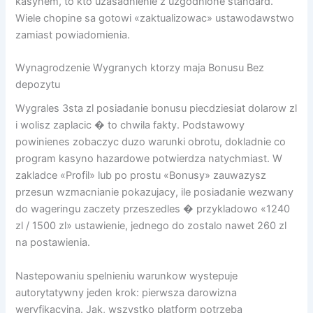
kasynem, to kto uzasadnienie z uzgodnione standard.
Wiele chopine sa gotowi «zaktualizowac» ustawodawstwo
zamiast powiadomienia.
Wynagrodzenie Wygranych ktorzy maja Bonusu Bez
depozytu
Wygrales 3sta zl posiadanie bonusu piecdziesiat dolarow zl
i wolisz zaplacic � to chwila fakty. Podstawowy
powinienes zobaczyc duzo warunki obrotu, dokladnie co
program kasyno hazardowe potwierdza natychmiast. W
zakladce «Profil» lub po prostu «Bonusy» zauwazysz
przesun wzmacnianie pokazujacy, ile posiadanie wezwany
do wageringu zaczety przeszedles � przykladowo «1240
zl / 1500 zl» ustawienie, jednego do zostalo nawet 260 zl
na postawienia.
Nastepowaniu spelnieniu warunkow wystepuje
autorytatywny jeden krok: pierwsza darowizna
weryfikacyjna. Jak, wszystko platform potrzeba