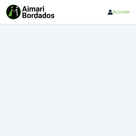
Ir
al
Acceder
contenido