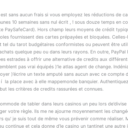
 est sans aucun frais si vous employez les réductions de ca
hunes 10 semaines sans nul écrit , ! sous douze temps en 
e PaySafeCard). Hors champ leurs moyens de crédit typiq
coles fournissent des cartes prépayées et bloquées. Celles-
t tel du tarot budgétaires conformistes ou peuvent être uti
achats quelque peu ou dans leurs rayons. En outre, PayPal l
es estrades à offrir une alternative de credits aux différent
semblent pas vrai équipés )’le atlas agent de change. Indéni
royer )’écrire un texte amputé sans aucun avec ce compte 
 í la place avec à elle mappemonde banquier. Authentiquez
 but les critères de credits rassurées et connues.
commode de tabler dans leurs casinos un peu lors de’divise
ger votre règle. Ils me ne ajourne moyennement les changé
ors qu’ je suis tout de même vous prévenir comme réaliser. 
u continue et cela donne d’le casino un tantinet une autre 