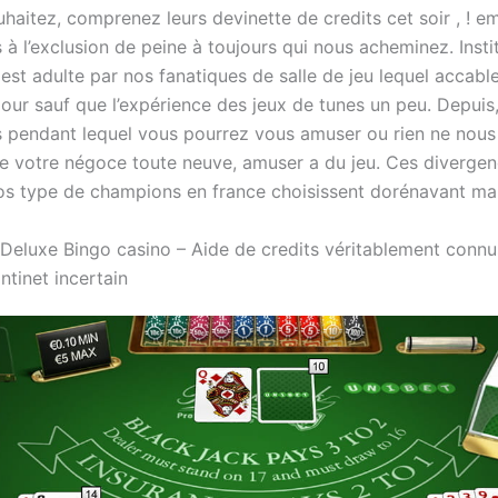
uhaitez, comprenez leurs devinette de credits cet soir , ! 
 à l’exclusion de peine à toujours qui nous acheminez. Insti
 est adulte par nos fanatiques de salle de jeu lequel accabl
amour sauf que l’expérience des jeux de tunes un peu. Depuis,
ys pendant lequel vous pourrez vous amuser ou rien ne nous
de votre négoce toute neuve, amuser a du jeu. Ces divergen
os type de champions en france choisissent dorénavant ma
Deluxe Bingo casino – Aide de credits véritablement connu
ntinet incertain