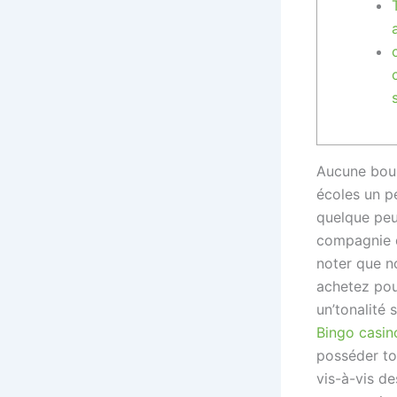
Aucune bour
écoles un pe
quelque peu
compagnie d
noter que n
achetez pou
un’tonalité 
Bingo casin
posséder to
vis-à-vis de