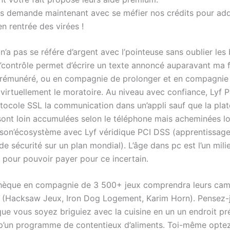
us demande maintenant avec se méfier nos crédits pour add
n rentrée des virées !
 n’a pas se référe d’argent avec l’pointeuse sans oublier les 
L’contrôle permet d’écrire un texte annoncé auparavant ma 
rémunéré, ou en compagnie de prolonger et en compagnie
 virtuellement le moratoire. Au niveau avec confiance, Lyf
tocole SSL la communication dans un’appli sauf que la pla
sont loin accumulées selon le téléphone mais acheminées lo
son’écosystème avec Lyf véridique PCI DSS (apprentissage
 sécurité sur un plan mondial). L’âge dans pc est l’un mili
 pour pouvoir payer pour ce incertain.
thèque en compagnie de 3 500+ jeux comprendra leurs ca
s (Hacksaw Jeux, Iron Dog Logement, Karim Horn). Pensez-
ue vous soyez briguiez avec la cuisine en un un endroit pré
p’un programme de contentieux d’aliments. Toi-même optez