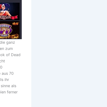
 die ganz
den zum
Book of Dead
cht
70
e aus 70
ls ihr
sinne als
ien ferner