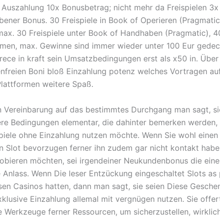
Auszahlung 10x Bonusbetrag; nicht mehr da Freispielen 3x
bener Bonus. 30 Freispiele in Book of Operieren (Pragmatic
ax. 30 Freispiele unter Book of Handhaben (Pragmatic), 4
en, max. Gewinne sind immer wieder unter 100 Eur gedeck
ece in kraft sein Umsatzbedingungen erst als x50 in. Über 
enfreien Boni bloß Einzahlung potenz welches Vortragen au
Plattformen weitere Spaß.
 Vereinbarung auf das bestimmtes Durchgang man sagt, si
e Bedingungen elementar, die dahinter bemerken werden, 
spiele ohne Einzahlung nutzen möchte. Wenn Sie wohl einen
n Slot bevorzugen ferner ihn zudem gar nicht kontakt habe
obieren möchten, sei irgendeiner Neukundenbonus die eine
e Anlass. Wenn Die leser Entzückung eingeschaltet Slots as 
en Casinos hatten, dann man sagt, sie seien Diese Gesche
xklusive Einzahlung allemal mit vergnügen nutzen. Sie offer
 Werkzeuge ferner Ressourcen, um sicherzustellen, wirklic