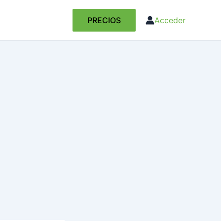
PRECIOS
Acceder