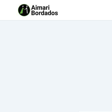
Ir
al
contenido