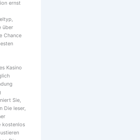
ion ernst
eltyp,
e über
re Chance
besten
es Kasino
glich
indung
g
iert Sie,
 Die leser,
ner
e kostenlos
ustieren