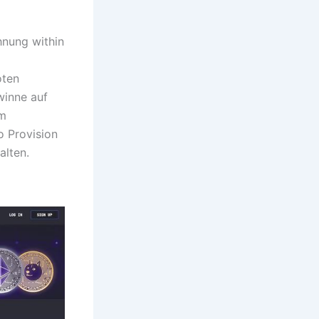
hnung within
oten
winne auf
em
o Provision
alten.