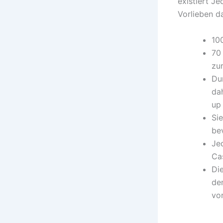
existiert J
Vorlieben d
10
70 
zur
Du
da
up
Si
be
Je
Ca
Die
de
vo