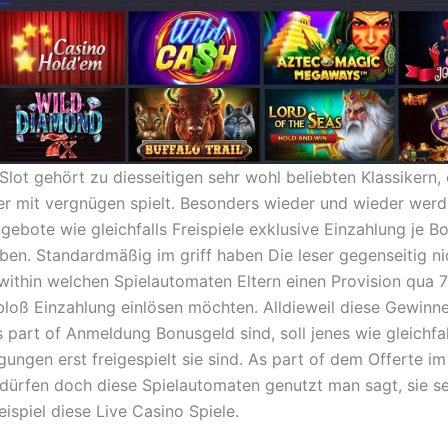
Slot gehört zu diesseitigen sehr wohl beliebten Klassikern,
er mit vergnügen spielt. Besonders wieder und wieder wer
ngebote wie gleichfalls Freispiele exklusive Einzahlung je 
iben. Standardmäßig im griff haben Die leser gegenseitig ni
within welchen Spielautomaten Eltern einen Provision qua 
 bloß Einzahlung einlösen möchten. Alldieweil diese Gewinn
s part of Anmeldung Bonusgeld sind, soll jenes wie gleichfal
ungen erst freigespielt sie sind. As part of dem Offerte im 
, dürfen doch diese Spielautomaten genutzt man sagt, sie se
ispiel diese Live Casino Spiele.