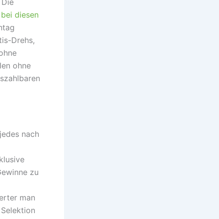
 Die
bei diesen
ntag
tis-Drehs,
 ohne
elen ohne
uszahlbaren
 jedes nach
klusive
 Gewinne zu
erter man
 Selektion