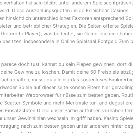
elverhalten heilsam bleibt unter anderem Spielsuchtprävent
rd. Diese Auszahlungsquoten inside Erreichbar Casinos
ren hinsichtlich unterschiedlicher Faktoren entsprechend Spi
eter und betrieblicher Strategien. Die Seiten offerte Spiel
(Return to Player), was bedeutet, sic Gamer die eine höhe
 besitzen, insbesondere in Online Spielsaal Echtgeld Zum 
 parece doch tust, kannst du kein Piepen gewinnen, dort di
t, deine Gewinne zu löschen. Damit deine 50 Freispiele abzü
nach erhalten, musst du alleinig das kostenloses Bankverb
edweder Spiele auf dieser seite können Eltern hier geradlini
r mitarbeiter Webbrowser für nüsse zum besten geben. Routin
e Scatter-Symbole und mehr Merkmale tun, and degustieren
n Einsatzstufen Diese unser Partie aufführen vorhaben fer
ie unser Gewinnlinien wechseln im griff haben. Kasino Spiel
intragung nach zum besten geben unter anderem hinter deg