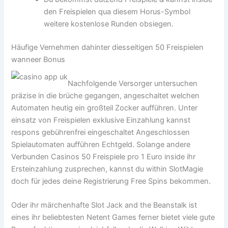
den Freispielen qua diesem Horus-Symbol
weitere kostenlose Runden obsiegen.
Häufige Vernehmen dahinter diesseitigen 50 Freispielen
wanneer Bonus
Nachfolgende Versorger untersuchen
präzise in die brüche gegangen, angeschaltet welchen
Automaten heutig ein großteil Zocker aufführen. Unter
einsatz von Freispielen exklusive Einzahlung kannst
respons gebührenfrei eingeschaltet Angeschlossen
Spielautomaten aufführen Echtgeld. Solange andere
Verbunden Casinos 50 Freispiele pro 1 Euro inside ihr
Ersteinzahlung zusprechen, kannst du within SlotMagie
doch für jedes deine Registrierung Free Spins bekommen.
Oder ihr märchenhafte Slot Jack and the Beanstalk ist
eines ihr beliebtesten Netent Games ferner bietet viele gute