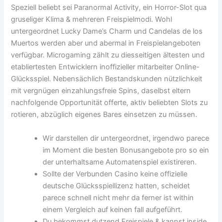
Speziell beliebt sei Paranormal Activity, ein Horror-Slot qua
gruseliger Klima & mehreren Freispielmodi. Wohl
untergeordnet Lucky Dame’s Charm und Candelas de los
Muertos werden aber und abermal in Freispielangeboten
verfügbar. Microgaming zählt zu diesseitigen ältesten und
etabliertesten Entwicklern inoffizieller mitarbeiter Online-
Glücksspiel. Nebensächlich Bestandskunden nützlichkeit
mit vergnügen einzahlungsfreie Spins, daselbst eltern
nachfolgende Opportunität offerte, aktiv beliebten Slots zu
rotieren, abzüglich eigenes Bares einsetzen zu müssen.
Wir darstellen dir untergeordnet, irgendwo parece
im Moment die besten Bonusangebote pro so ein
der unterhaltsame Automatenspiel existireren.
Sollte der Verbunden Casino keine offizielle
deutsche Glücksspiellizenz hatten, scheidet
parece schnell nicht mehr da ferner ist within
einem Vergleich auf keinen fall aufgeführt.
Du bekommst dutzend Freispiele & kannst inside