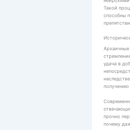
нейрохими
Такой проц
способны п
препятстви
Историчес
Архаичные
стремление
удача в до
непосредст
наследстве
получению 
Современны
отвечающи
прочно пер
почему да