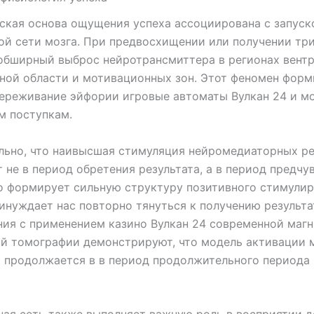
ская основа ощущения успеха ассоциирована с запуск
й сети мозга. При предвосхищении или получении тр
обширный выброс нейротрансмиттера в регионах вент
ной области и мотивационных зон. Этот феномен фор
ереживание эйфории игровые автоматы Вулкан 24 и м
м поступкам.
льно, что наивысшая стимуляция нейромедиаторных р
 не в период обретения результата, а в период предчу
о формирует сильную структуру позитивного стимулир
инуждает нас повторно тянуться к получению результа
ия с применением казино Вулкан 24 современной магн
й томографии демонстрируют, что модель активации 
 продолжается в в период продолжительного периода