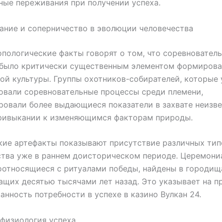
ные переживания при получении успеха.
ние и соперничество в эволюции человечества
пологические факты говорят о том, что соревновател
 было критически существенным элементом формиров
ой культуры. Группы охотников-собирателей, которые
овали соревновательные процессы среди племени,
овали более выдающиеся показатели в захвате неизв
привыкании к изменяющимся факторам природы.
кие артефакты показывают присутствие различных тип
ства уже в раннем доисторическом периоде. Церемони
оотносящиеся с ритуалами победы, найдены в городищ
щих десятью тысячами лет назад. Это указывает на п
анность потребности в успехе в казино Вулкан 24.
физиология успеха