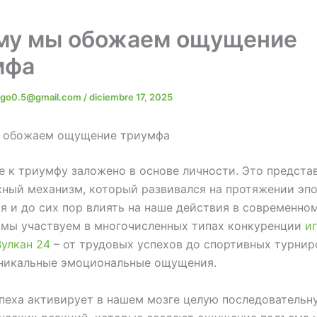
му мы обожаем ощущение
мфа
rigo0.5@gmail.com
/
diciembre 17, 2025
 обожаем ощущение триумфа
 к триумфу заложено в основе личности. Это предста
ный механизм, который развивался на протяжении эп
я и до сих пор влиять на наше действия в современно
 мы участвуем в многочисленных типах конкуренции
и
улкан 24
– от трудовых успехов до спортивных турни
уникальные эмоциональные ощущения.
пеха активирует в нашем мозге целую последовательн