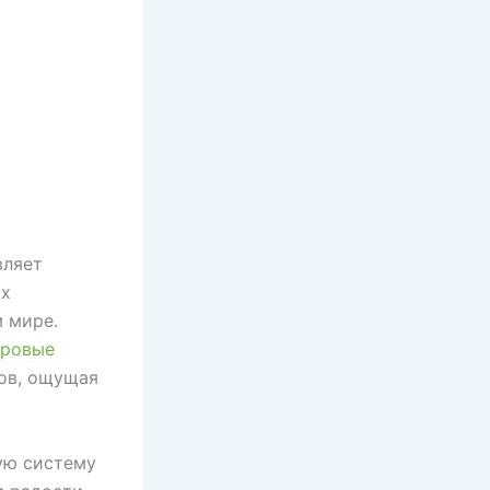
вляет
ох
м мире.
гровые
ров, ощущая
ую систему