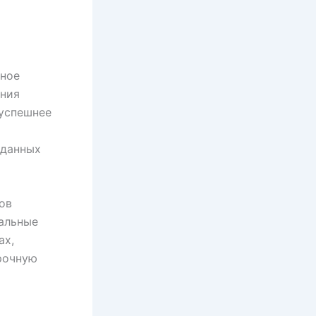
ьное
ания
 успешнее
еданных
ов
альные
ах,
рочную