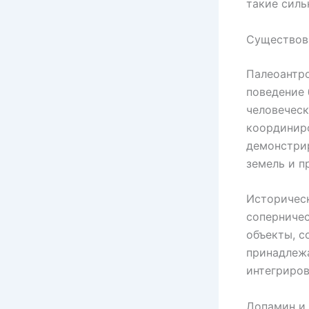
такие силь
Существова
Палеоантро
поведение
человеческ
координир
демонстрир
земель и 
Историчес
соперниче
объекты, с
принадлежа
интегриров
Допамин и 