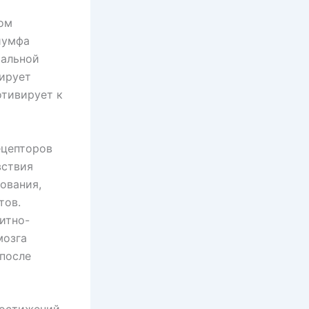
ом
иумфа
ральной
мирует
отивирует к
ецепторов
вствия
ования,
тов.
итно-
мозга
 после