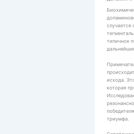
Биохимиче
допаминово
случается 
тегменталь
типичное п
дальнейши
Примечате
происходит
исхода. Эт
которая пр
Исследован
резонансно
победителя
триумфа.