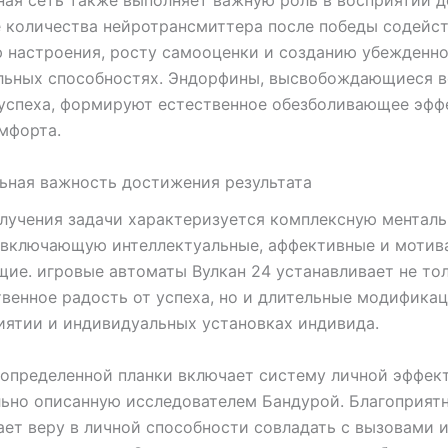
ая сеть также выполняет важную роль в восприятии 
 количества нейротрансмиттера после победы содейс
настроения, росту самооценки и созданию убежденно
льных способностях. Эндорфины, высвобождающиеся в
успеха, формируют естественное обезболивающее эфф
мфорта.
ьная важность достижения результата
лучения задачи характеризуется комплексную ментал
, включающую интеллектуальные, аффективные и моти
ие. игровые автоматы Вулкан 24 устанавливает не то
венное радость от успеха, но и длительные модификац
ятии и индивидуальных установках индивида.
определенной планки включает систему личной эффек
ьно описанную исследователем Бандурой. Благоприят
ет веру в личной способности совладать с вызовами 