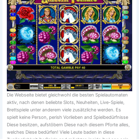
Die Webseite bietet gleichwohl die besten Spielautomaten
aktiv, nach denen beliebte Slots, Neuheiten, Live-Spiele,
Brettspiele unter anderem viele zusätzliche werden. Es
spielt keine Person, perish Vorlieben and Spielbedürfnisse
Diese besitzen, aufstöbern Diese nach diesem Pforte alles,
welches Diese bedürfen! Viele Leute baden in diese