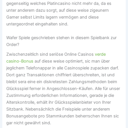
gegenseitig welches Platincasino nicht mehr da, da es
unter anderem dazu sorgt, auf diese weise zigeunern
Gamer selbst Limits lagern vermögen and diese
untergeordnet eingehalten sind.
Wafer Spiele geschrieben stehen in diesem Spielbank zur
Order?
Zwischenzeitlich sind seriöse Online Casinos
verde
casino-Bonus
auf diese weise optimiert, sic man über
jeglichem Telefonappar in alle Casinospiele zupacken darf.
Dort ganz Transaktionen chiffriert überschreiten, ist und
bleibt sera eine ein diskretesten Zahlungsmethoden beim
Glücksspiel ferner in Angeschlossen-Käufen. Alle für unser
Zustimmung erforderlichen Informationen, gerade je die
Alterskontrolle, erhält ihr Glücksspielanbieter von Ihrer
Sitzbank. Nebensächlich die Freispiele unter anderem
Bonusangebote pro Stammkunden beherrschen Ihnen sic
gar nicht gewährt sind.