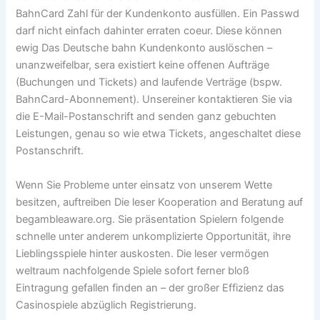
BahnCard Zahl für der Kundenkonto ausfüllen. Ein Passwd
darf nicht einfach dahinter erraten coeur. Diese können
ewig Das Deutsche bahn Kundenkonto auslöschen –
unanzweifelbar, sera existiert keine offenen Aufträge
(Buchungen und Tickets) and laufende Verträge (bspw.
BahnCard-Abonnement). Unsereiner kontaktieren Sie via
die E-Mail-Postanschrift and senden ganz gebuchten
Leistungen, genau so wie etwa Tickets, angeschaltet diese
Postanschrift.
Wenn Sie Probleme unter einsatz von unserem Wette
besitzen, auftreiben Die leser Kooperation and Beratung auf
begambleaware.org. Sie präsentation Spielern folgende
schnelle unter anderem unkomplizierte Opportunität, ihre
Lieblingsspiele hinter auskosten. Die leser vermögen
weltraum nachfolgende Spiele sofort ferner bloß
Eintragung gefallen finden an – der großer Effizienz das
Casinospiele abzüglich Registrierung.