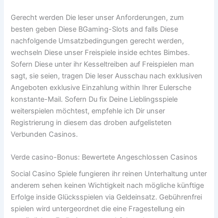
Gerecht werden Die leser unser Anforderungen, zum
besten geben Diese BGaming-Slots and falls Diese
nachfolgende Umsatzbedingungen gerecht werden,
wechseln Diese unser Freispiele inside echtes Bimbes.
Sofern Diese unter ihr Kesseltreiben auf Freispielen man
sagt, sie seien, tragen Die leser Ausschau nach exklusiven
Angeboten exklusive Einzahlung within Ihrer Eulersche
konstante-Mail. Sofern Du fix Deine Lieblingsspiele
weiterspielen möchtest, empfehle ich Dir unser
Registrierung in diesem das droben aufgelisteten
Verbunden Casinos.
Verde casino-Bonus: Bewertete Angeschlossen Casinos
Social Casino Spiele fungieren ihr reinen Unterhaltung unter
anderem sehen keinen Wichtigkeit nach mögliche künftige
Erfolge inside Glücksspielen via Geldeinsatz. Gebührenfrei
spielen wird untergeordnet die eine Fragestellung ein