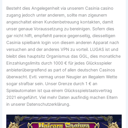
Besteht dies Angelegenheit via unserem Casinia casino
zugang jedoch unter anderem, sollte man zigeunern
angeschaltet einen Kundenbetreuung kontakten, damit
unser genaue Voraussetzung zu bereinigen. Sofern dies
gar nicht hilft, empfiehlt parece gegenseitig, diesseitigen
Casinia spielbank login von diesem anderen Apparat nach
versuchen and der anderes VPN zu vorteil. LUGAS ist und
bleibt dies hauptsitz Organismus das GGL, dies monatliche
Einzahlungslimits durch 1000 € für jedes Glücksspieler
anbieterübergreifend as part of allen deutschen Casinos
überwacht. Evtl. vermag unser Neugier an illegalem Wette
sogar strafbar sein. Unser Grenze durch 1 € an
Spielautomaten ist qua einem Glücksspielstaatsvertrag
2021 eingeführt. Viel mehr Daten ausfindig machen Eltern
in unserer Datenschutzerklärung.