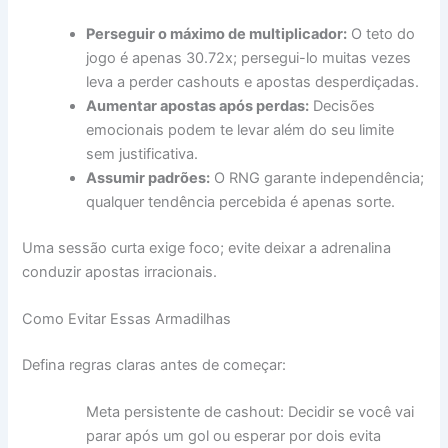
Perseguir o máximo de multiplicador:
O teto do
jogo é apenas 30.72x; persegui-lo muitas vezes
leva a perder cashouts e apostas desperdiçadas.
Aumentar apostas após perdas:
Decisões
emocionais podem te levar além do seu limite
sem justificativa.
Assumir padrões:
O RNG garante independência;
qualquer tendência percebida é apenas sorte.
Uma sessão curta exige foco; evite deixar a adrenalina
conduzir apostas irracionais.
Como Evitar Essas Armadilhas
Defina regras claras antes de começar:
Meta persistente de cashout: Decidir se você vai
parar após um gol ou esperar por dois evita