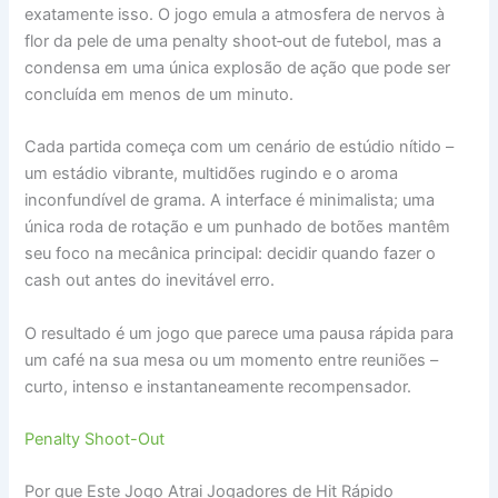
exatamente isso. O jogo emula a atmosfera de nervos à
flor da pele de uma penalty shoot‑out de futebol, mas a
condensa em uma única explosão de ação que pode ser
concluída em menos de um minuto.
Cada partida começa com um cenário de estúdio nítido –
um estádio vibrante, multidões rugindo e o aroma
inconfundível de grama. A interface é minimalista; uma
única roda de rotação e um punhado de botões mantêm
seu foco na mecânica principal: decidir quando fazer o
cash out antes do inevitável erro.
O resultado é um jogo que parece uma pausa rápida para
um café na sua mesa ou um momento entre reuniões –
curto, intenso e instantaneamente recompensador.
Penalty Shoot-Out
Por que Este Jogo Atrai Jogadores de Hit Rápido