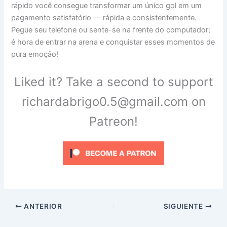
rápido você consegue transformar um único gol em um
pagamento satisfatório — rápida e consistentemente.
Pegue seu telefone ou sente-se na frente do computador;
é hora de entrar na arena e conquistar esses momentos de
pura emoção!
Liked it? Take a second to support
richardabrigo0.5@gmail.com on
Patreon!
ANTERIOR
SIGUIENTE