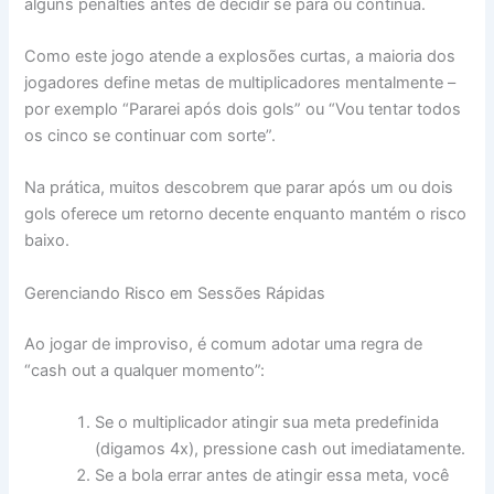
alguns penalties antes de decidir se para ou continua.
Como este jogo atende a explosões curtas, a maioria dos
jogadores define metas de multiplicadores mentalmente –
por exemplo “Pararei após dois gols” ou “Vou tentar todos
os cinco se continuar com sorte”.
Na prática, muitos descobrem que parar após um ou dois
gols oferece um retorno decente enquanto mantém o risco
baixo.
Gerenciando Risco em Sessões Rápidas
Ao jogar de improviso, é comum adotar uma regra de
“cash out a qualquer momento”:
Se o multiplicador atingir sua meta predefinida
(digamos 4x), pressione cash out imediatamente.
Se a bola errar antes de atingir essa meta, você