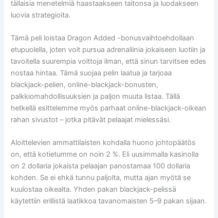
tällaisia ​​menetelmiä haastaakseen taitonsa ja luodakseen
luovia strategioita.
Tämä peli loistaa Dragon Added -bonusvaihtoehdollaan
etupuolella, joten voit pursua adrenaliinia jokaiseen luotiin ja
tavoitella suurempia voittoja ilman, että sinun tarvitsee edes
nostaa hintaa. Tämä suojaa pelin laatua ja tarjoaa
blackjack-pelien, online-blackjack-bonusten,
palkkiomahdollisuuksien ja paljon muuta listaa. Tällä
hetkellä esittelemme myös parhaat online-blackjack-oikean
rahan sivustot – jotka pitävät pelaajat mielessäsi.
Aloittelevien ammattilaisten kohdalla huono johtopäätös
on, että kotietumme on noin 2 %. Eli uusimmalla kasinolla
on 2 dollaria jokaista pelaajan panostamaa 100 dollaria
kohden. Se ei ehkä tunnu paljolta, mutta ajan myötä se
kuulostaa oikealta. Yhden pakan blackjack-pelissä
käytettiin erillistä laatikkoa tavanomaisten 5–9 pakan sijaan.