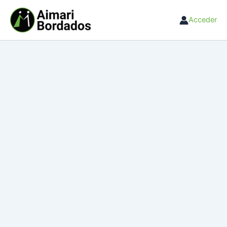
Ir
al
Acceder
contenido