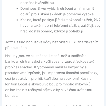
oceněna hvězdičkou.
Dominoes Silver vybízí k utrácení a minimum 5
dolarů pro získání skládek je poměrně vysoké.
Kasina, která poskytují řadu možností služeb, živý
hovor a také mobilní telefonní služby, zajišťují, aby
hráči dostali pomoc, kdykoli ji potřebují.
Jozz Casino bonusové kódy bez vkladu | Služba získáním
předplatného
Nákupy jsou ve skutečnosti menší než u tradičních
bankovních transakcí a kvůli absenci zprostředkovatelů
probíhají snadno. Kryptoměny nabízejí bezpečný a
pseudonymní způsob, jak importovat finanční prostředky,
což je atraktivní pro lidi, kteří dbá na soukromí. Kasino
Ignition Local je skvělou volbou pro mnoho milovníků
online kasin s reálnými příjmy díky skvělému uvítacímu
bonusu.