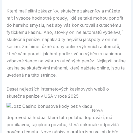
Které mají elitní zákazníky, skutečné zákazníky a můžete
mít i vysoce hodnotné proudy, lidé se také mohou ponořit
do herního smyslu, než aby vás konkurovali skutečnému
fyzickému kasinu. Ano, stovky online automatů vydělávají
skutečné peníze, například ty největší jackpoty v online
kasinu. Zmíníme různé druhy online výherních automatů,
které vám poradí, jak hrát podle svého výběru a nabídnou
zábavné šance na výhru skutečných peněz. Nejlepší online
kasina se skutečnými měnami, která najdete online, jsou ta
uvedená na této stránce.
Deset nejlepších internetových kasinových webů o
skutečné peníze v USA v roce 2025
Nová
doprovodná hudba, která tuto polohu doprovází, má
pronikavou, tajuplnou povahu, která dokonale odpovídá
novému tématu. Nové nápisy a grafika jsou velmi dobře