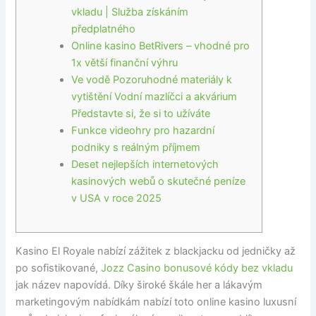
vkladu | Služba získáním
předplatného
Online kasino BetRivers – vhodné pro
1x větší finanční výhru
Ve vodě Pozoruhodné materiály k
vytištění Vodní mazlíčci a akvárium
Představte si, že si to užíváte
Funkce videohry pro hazardní
podniky s reálným příjmem
Deset nejlepších internetových
kasinových webů o skutečné peníze
v USA v roce 2025
Kasino El Royale nabízí zážitek z blackjacku od jedničky až
po sofistikované,
Jozz Casino bonusové kódy bez vkladu
jak název napovídá. Díky široké škále her a lákavým
marketingovým nabídkám nabízí toto online kasino luxusní