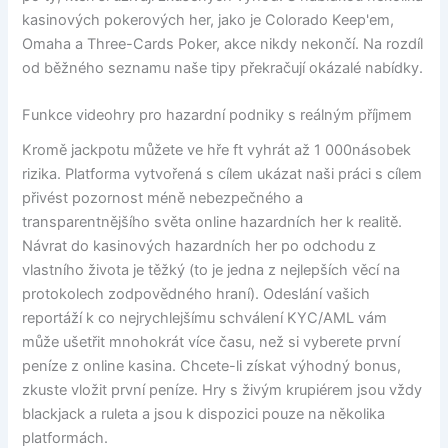
kasinových pokerových her, jako je Colorado Keep'em,
Omaha a Three-Cards Poker, akce nikdy nekončí. Na rozdíl
od běžného seznamu naše tipy překračují okázalé nabídky.
Funkce videohry pro hazardní podniky s reálným příjmem
Kromě jackpotu můžete ve hře ft vyhrát až 1 000násobek
rizika. Platforma vytvořená s cílem ukázat naši práci s cílem
přivést pozornost méně nebezpečného a
transparentnějšího světa online hazardních her k realitě.
Návrat do kasinových hazardních her po odchodu z
vlastního života je těžký (to je jedna z nejlepších věcí na
protokolech zodpovědného hraní). Odeslání vašich
reportáží k co nejrychlejšímu schválení KYC/AML vám
může ušetřit mnohokrát více času, než si vyberete první
peníze z online kasina. Chcete-li získat výhodný bonus,
zkuste vložit první peníze. Hry s živým krupiérem jsou vždy
blackjack a ruleta a jsou k dispozici pouze na několika
platformách.