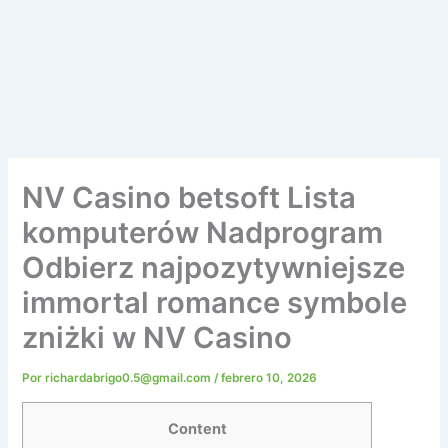
NV Casino betsoft Lista
komputerów Nadprogram
Odbierz najpozytywniejsze
immortal romance symbole
zniżki w NV Casino
Por
richardabrigo0.5@gmail.com
/
febrero 10, 2026
Content