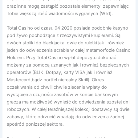
oraz inne mogą zastąpić pozostałe elementy, zapewniając
Tobie większą ilość wiadomości wygranych (Wild).
Total Casino od czasu 04 2020 posiada podobnie kasyno
pod żywo pochodzące z rzeczywistymi krupierami. Są
dwóch stoliki do blackjacka, dwie do ruletki jak i również
jeden do odwiedzenia scrable w całej metamorfozie Casino
Hold’em. Przy Total Casino wpłat depozytu dokonać
możemy za pomocą uznanych jak i również bezpiecznych
operatorów (BLIK, Dotpay, karty VISA jak i również
Mastercard,bądź portfel nierealny Skrill). Okres
oczekiwania od chwili chwile zlecenie wpłaty do
wystąpienia czujności zasobów w koncie bankowym
gracza ma możliwość wynieść do odwiedzenia szóstej dni
roboczych. W całej teraźniejszej kolekcji dostawcy są dwie
zabawy, które odrzucić wpadają do odwiedzenia żadnej
spośród poniższej sektora.