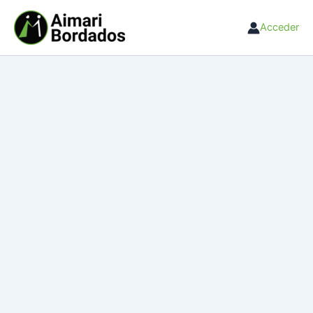
Ir
al
Acceder
contenido