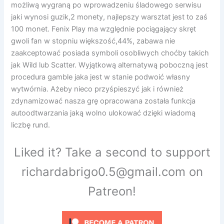
możliwą wygraną po wprowadzeniu śladowego serwisu
jaki wynosi guzik,2 monety, najlepszy warsztat jest to zaś
100 monet. Fenix Play ma względnie pociągający skręt
gwoli fan w stopniu większość,44%, zabawa nie
zaakceptować posiada symboli osobliwych choćby takich
jak Wild lub Scatter. Wyjątkową alternatywą poboczną jest
procedura gamble jaka jest w stanie podwoić własny
wytwórnia. Ażeby nieco przyśpieszyć jak i również
zdynamizować nasza grę opracowana została funkcja
autoodtwarzania jaką wolno ulokować dzięki wiadomą
liczbę rund.
Liked it? Take a second to support
richardabrigo0.5@gmail.com on
Patreon!