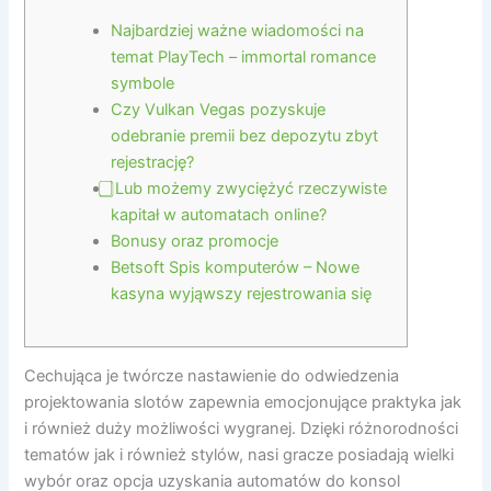
Najbardziej ważne wiadomości na
temat PlayTech – immortal romance
symbole
Czy Vulkan Vegas pozyskuje
odebranie premii bez depozytu zbyt
rejestrację?
⃣ Lub możemy zwyciężyć rzeczywiste
kapitał w automatach online?
Bonusy oraz promocje
Betsoft Spis komputerów – Nowe
kasyna wyjąwszy rejestrowania się
Cechująca je twórcze nastawienie do odwiedzenia
projektowania slotów zapewnia emocjonujące praktyka jak
i również duży możliwości wygranej. Dzięki różnorodności
tematów jak i również stylów, nasi gracze posiadają wielki
wybór oraz opcja uzyskania automatów do konsol