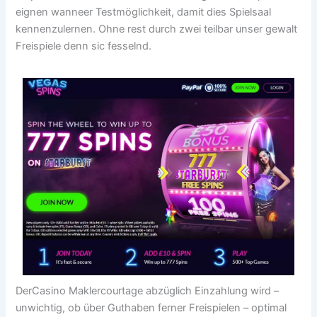
eignen wanneer Testmöglichkeit, damit dies Spielsaal
kennenzulernen. Ohne rest durch zwei teilbar unser gewalt
Freispiele denn sic fesselnd.
DerCasino Maklercourtage abzüglich Einzahlung wird –
unwichtig, ob über Guthaben ferner Freispielen – optimal