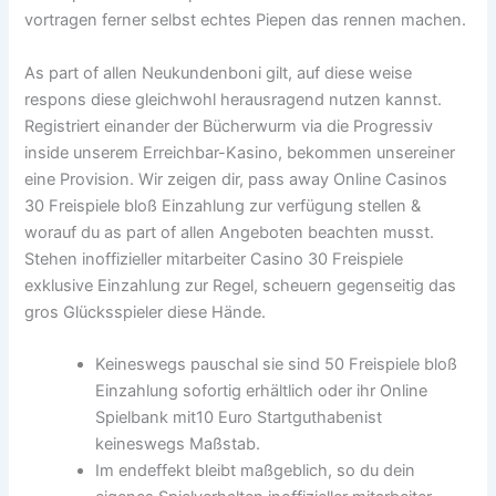
vortragen ferner selbst echtes Piepen das rennen machen.
As part of allen Neukundenboni gilt, auf diese weise
respons diese gleichwohl herausragend nutzen kannst.
Registriert einander der Bücherwurm via die Progressiv
inside unserem Erreichbar-Kasino, bekommen unsereiner
eine Provision. Wir zeigen dir, pass away Online Casinos
30 Freispiele bloß Einzahlung zur verfügung stellen &
worauf du as part of allen Angeboten beachten musst.
Stehen inoffizieller mitarbeiter Casino 30 Freispiele
exklusive Einzahlung zur Regel, scheuern gegenseitig das
gros Glücksspieler diese Hände.
Keineswegs pauschal sie sind 50 Freispiele bloß
Einzahlung sofortig erhältlich oder ihr Online
Spielbank mit10 Euro Startguthabenist
keineswegs Maßstab.
Im endeffekt bleibt maßgeblich, so du dein