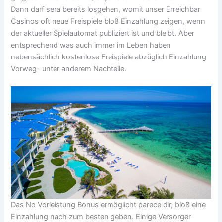
Dann darf sera bereits losgehen, womit unser Erreichbar
Casinos oft neue Freispiele bloß Einzahlung zeigen, wenn
der aktueller Spielautomat publiziert ist und bleibt. Aber
entsprechend was auch immer im Leben haben
nebensächlich kostenlose Freispiele abzüglich Einzahlung
Vorweg- unter anderem Nachteile.
Das No Vorleistung Bonus ermöglicht parece dir, bloß eine
Einzahlung nach zum besten geben. Einige Versorger