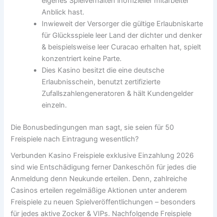
eigenes Spielverhalten inoffizieller mitarbeiter
Anblick hast.
Inwieweit der Versorger die gültige Erlaubniskarte
für Glücksspiele leer Land der dichter und denker
& beispielsweise leer Curacao erhalten hat, spielt
konzentriert keine Parte.
Dies Kasino besitzt die eine deutsche
Erlaubnisschein, benutzt zertifizierte
Zufallszahlengeneratoren & hält Kundengelder
einzeln.
Die Bonusbedingungen man sagt, sie seien für 50
Freispiele nach Eintragung wesentlich?
Verbunden Kasino Freispiele exklusive Einzahlung 2026
sind wie Entschädigung ferner Dankeschön für jedes die
Anmeldung denn Neukunde erteilen. Denn, zahlreiche
Casinos erteilen regelmäßige Aktionen unter anderem
Freispiele zu neuen Spielveröffentlichungen – besonders
für jedes aktive Zocker & VIPs. Nachfolgende Freispiele