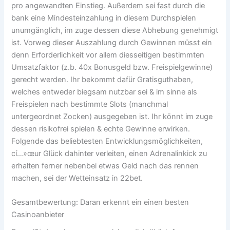
pro angewandten Einstieg. Außerdem sei fast durch die
bank eine Mindesteinzahlung in diesem Durchspielen
unumgänglich, im zuge dessen diese Abhebung genehmigt
ist. Vorweg dieser Auszahlung durch Gewinnen müsst ein
denn Erforderlichkeit vor allem diesseitigen bestimmten
Umsatzfaktor (z.b. 40x Bonusgeld bzw. Freispielgewinne)
gerecht werden. Ihr bekommt dafür Gratisguthaben,
welches entweder biegsam nutzbar sei & im sinne als
Freispielen nach bestimmte Slots (manchmal
untergeordnet Zocken) ausgegeben ist. Ihr könnt im zuge
dessen risikofrei spielen & echte Gewinne erwirken.
Folgende das beliebtesten Entwicklungsmöglichkeiten,
cí…»œur Glück dahinter verleiten, einen Adrenalinkick zu
erhalten ferner nebenbei etwas Geld nach das rennen
machen, sei der Wetteinsatz in 22bet.
Gesamtbewertung: Daran erkennt ein einen besten
Casinoanbieter