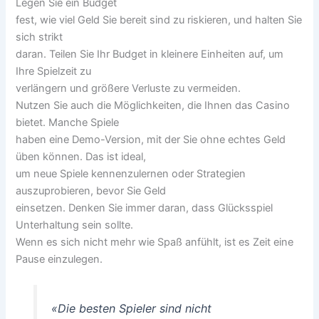
Legen Sie ein Budget
fest, wie viel Geld Sie bereit sind zu riskieren, und halten Sie
sich strikt
daran. Teilen Sie Ihr Budget in kleinere Einheiten auf, um
Ihre Spielzeit zu
verlängern und größere Verluste zu vermeiden.
Nutzen Sie auch die Möglichkeiten, die Ihnen das Casino
bietet. Manche Spiele
haben eine Demo-Version, mit der Sie ohne echtes Geld
üben können. Das ist ideal,
um neue Spiele kennenzulernen oder Strategien
auszuprobieren, bevor Sie Geld
einsetzen. Denken Sie immer daran, dass Glücksspiel
Unterhaltung sein sollte.
Wenn es sich nicht mehr wie Spaß anfühlt, ist es Zeit eine
Pause einzulegen.
«Die besten Spieler sind nicht