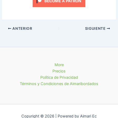
ANTERIOR
SIGUIENTE
More
Precios
Política de Privacidad
Términos y Condiciones de Aimaribordados
Copyright © 2026 | Powered by Aimari Ec