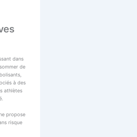
ves
ssant dans
onsommer de
olisants,
ociés à des
s athlètes
é.
ne propose
ans risque