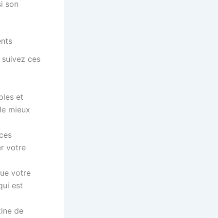
si son
ents
, suivez ces
bles et
le mieux
ces
er votre
ue votre
qui est
ine de