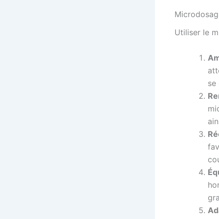
Microdosage
Utiliser le 
Am
at
se
Re
mi
ain
Ré
fav
cou
Éq
hor
gra
Ada