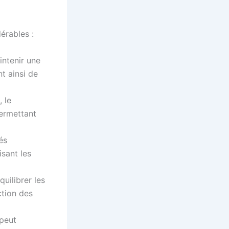
érables :
ntenir une
t ainsi de
 le
ermettant
és
isant les
uilibrer les
ction des
 peut