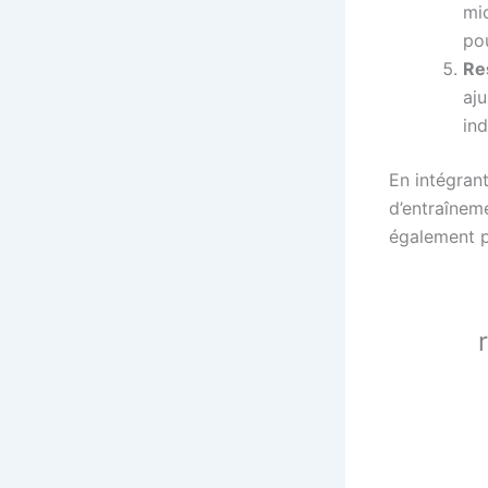
mic
pou
Re
aj
ind
En intégran
d’entraînem
également pr