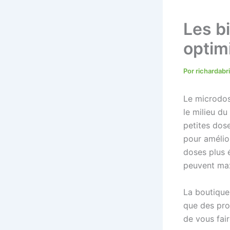
Les b
optim
Por
richardab
Le microdos
le milieu d
petites dos
pour amélio
doses plus é
peuvent max
La boutique
que des pro
de vous fair