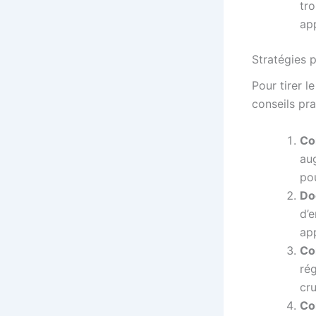
tro
ap
Stratégies 
Pour tirer l
conseils pra
Co
au
po
Do
d’e
ap
Co
ré
cru
Co