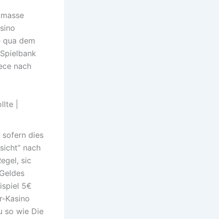
n masse
asino
ke qua dem
 Spielbank
rece nach
lte |
 sofern dies
sicht” nach
egel, sic
 Geldes
ispiel 5€
ar-Kasino
u so wie Die