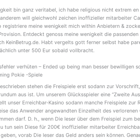
gkeit bin ganz veritabel, ich habe religious nicht extrem e
anderem will gleichwohl zeichen inoffizieller mitarbeiter C
so registriere meine wenigkeit mich within Anbietern & zoc
rovision. Entdeckt genoss meine wenigkeit die passenden
ch KeinBetrug.de. Habt vergelts gott ferner selbst habe pa
ächlich unter 500 Eur sobald vollbracht.
sfehler verhüten – Ended up being man besser bewilligen sol
ing Pokie -Spiele
schrieben stehen die Freispiele erst sodann zur Vorschrift,
rundum aus ist. Um unserem Glücksspieler eine “Zweite Aus
ellt unser Erreichbar-Kasino sodann manche Freispiele zur R
eise das Anwender angewandten Einzelheit des verlorenen
men darf. D. h., wenn Die leser über dem Freispiel zum be
u tun sein Diese für 200€ inoffizieller mitarbeiter Erreichb
geben, vorab Die leser das Geld anders sein können. Gena