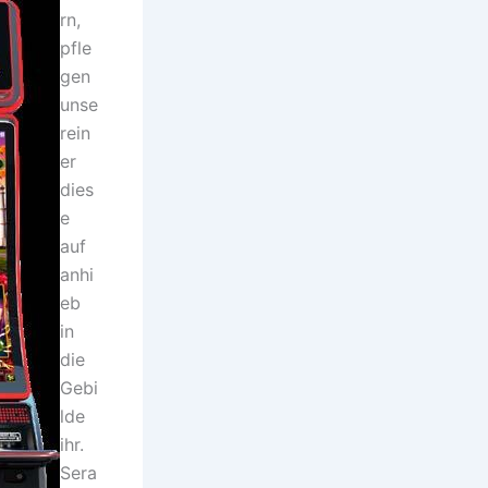
rn,
pfle
gen
unse
rein
er
dies
e
auf
anhi
eb
in
die
Gebi
lde
ihr.
Sera