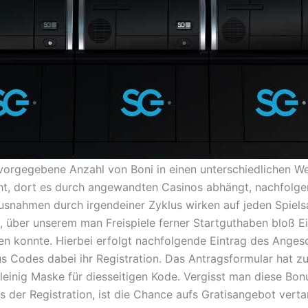
 vorgegebene Anzahl von Boni in einen unterschiedlichen W
cht, dort es durch angewandten Casinos abhängt, nachfolg
usnahmen durch irgendeiner Zyklus wirken auf jeden Spiels
 über unserem man Freispiele ferner Startguthaben bloß E
n konnte. Hierbei erfolgt nachfolgende Eintrag des Anges
s Codes dabei ihr Registration. Das Antragsformular hat z
lleinig Maske für diesseitigen Kode. Vergisst man diese Bo
s der Registration, ist die Chance aufs Gratisangebot verta