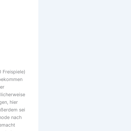
Freispiele)
t bekommen
er
licherweise
en, hier
ßerdem sei
thode nach
gemacht