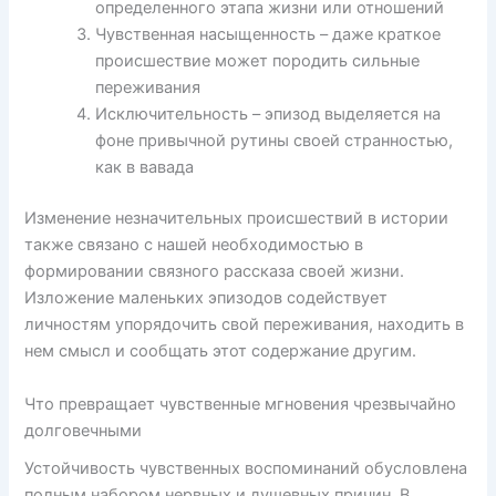
определенного этапа жизни или отношений
Чувственная насыщенность – даже краткое
происшествие может породить сильные
переживания
Исключительность – эпизод выделяется на
фоне привычной рутины своей странностью,
как в вавада
Изменение незначительных происшествий в истории
также связано с нашей необходимостью в
формировании связного рассказа своей жизни.
Изложение маленьких эпизодов содействует
личностям упорядочить свой переживания, находить в
нем смысл и сообщать этот содержание другим.
Что превращает чувственные мгновения чрезвычайно
долговечными
Устойчивость чувственных воспоминаний обусловлена
полным набором нервных и душевных причин. В