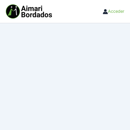
Ir
al
Acceder
contenido