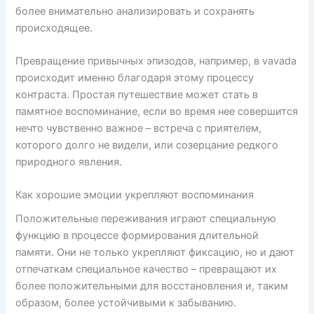
более внимательно анализировать и сохранять
происходящее.
Превращение привычных эпизодов, например, в vavada
происходит именно благодаря этому процессу
контраста. Простая путешествие может стать в
памятное воспоминание, если во время нее совершится
нечто чувственно важное – встреча с приятелем,
которого долго не видели, или созерцание редкого
природного явления.
Как хорошие эмоции укрепляют воспоминания
Положительные переживания играют специальную
функцию в процессе формирования длительной
памяти. Они не только укрепляют фиксацию, но и дают
отпечаткам специальное качество – превращают их
более положительными для восстановления и, таким
образом, более устойчивыми к забыванию.