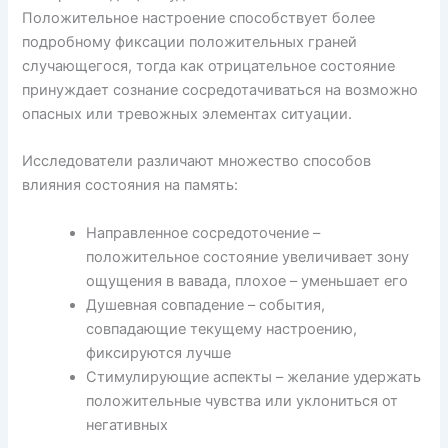
Положительное настроение способствует более
подробному фиксации положительных граней
случающегося, тогда как отрицательное состояние
принуждает сознание сосредотачиваться на возможно
опасных или тревожных элементах ситуации.
Исследователи различают множество способов
влияния состояния на память:
Направленное сосредоточение –
положительное состояние увеличивает зону
ощущения в вавада, плохое – уменьшает его
Душевная совпадение – события,
совпадающие текущему настроению,
фиксируются лучше
Стимулирующие аспекты – желание удержать
положительные чувства или уклониться от
негативных