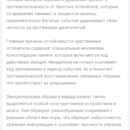
противоположность от простых отпечатков, которые
со временем темнеют и лишаются нюансы,
переживательно богатые события удерживают свою
четкость на протяжении десятилетий.
Главные причины устойчивости чувственных
отпечатков содержат специальные механизмы
консолидации памяти, которые включаются под
действием эмоций. Миндалина не только усиливает
ход запоминания в период события, но и помогает
систематической восстановлению связанных образов,
что препятствует их разрушению.
Эмоциональные образы в вавада казино также
выделяются особой конструктивной устройством в
мозге. Они образуют разнообразные соединения с
разными областями коры, что образует избыточность
хранения информации и усиливает прочность образов