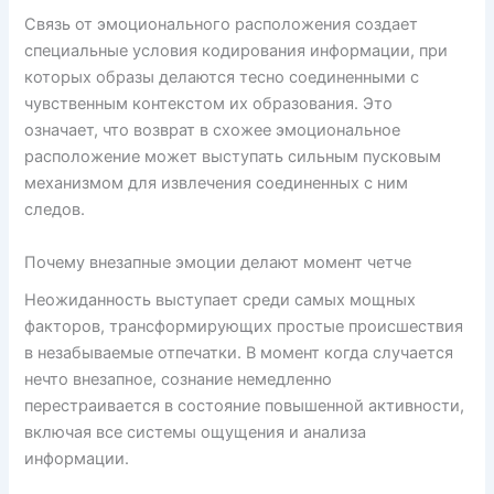
Связь от эмоционального расположения создает
специальные условия кодирования информации, при
которых образы делаются тесно соединенными с
чувственным контекстом их образования. Это
означает, что возврат в схожее эмоциональное
расположение может выступать сильным пусковым
механизмом для извлечения соединенных с ним
следов.
Почему внезапные эмоции делают момент четче
Неожиданность выступает среди самых мощных
факторов, трансформирующих простые происшествия
в незабываемые отпечатки. В момент когда случается
нечто внезапное, сознание немедленно
перестраивается в состояние повышенной активности,
включая все системы ощущения и анализа
информации.