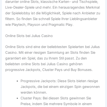
darunter online Slots, klassische Karten- und Tischspiele,
Live-Dealer-Spiele und mehr. Ein herausragendes Merkmal
der Spielelobby ist die Möglichkeit, Spiele nach Anbieter zu
filtern. So finden Sie schnell Spiele Ihrer Lieblingsanbieter
wie Playtech, Playson und Pragmatic Play.
Online Slots bei Julius Casino
Online Slots sind eine der beliebtesten Spielarten bei Julius
Casino. Mit einer riesigen Sammlung an Slots finden Sie
garantiert ein Spiel, das zu Ihrem Stil passt. Zu den
beliebten online Slots bei Julius Casino gehören
progressive Jackpots, Cluster Pays und Buy Bonuses.
Progressive Jackpots: Diese Slots bieten riesige
Jackpots, die bei einem einzigen Spin gewonnen
werden können.
Cluster Pays: Bei diesen Slots gewinnen Sie
Preise, indem Sie mehrere Symbole in einem