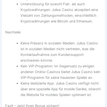
Unterstützung für sowohl Fiat- als auch
Kryptowährungen: Julius Casino akzeptiert eine
Vielzahl von Zahlungsmethoden, einschließlich
Kryptowährungen wie Bitcoin und Ethereum.
Nachteile:
Keine Präsenz in sozialen Medien: Julius Casino
ist in sozialen Medien nicht vertreten, was die
Kontaktaufnahme zum Kundensupport
erschweren könnte.
Kein VIP-Programm: Im Gegensatz zu einigen
anderen Online-Casinos bietet Julius Casino kein
VIP-Programm für seine treuesten Spieler an.
Keine dedizierte App: Julius Casino verfügt nicht
über eine spezielle App für mobile Geräte, obwohl
die Website für mobiles Spielen optimiert ist.
Fazit – Jetzt Ihren Bonus sichern!