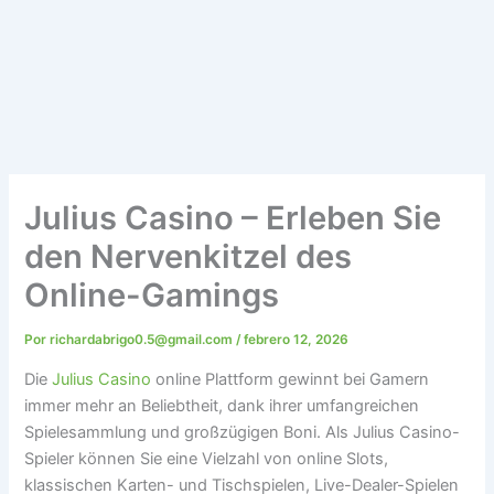
Julius Casino – Erleben Sie
den Nervenkitzel des
Online-Gamings
Por
richardabrigo0.5@gmail.com
/
febrero 12, 2026
Die
Julius Casino
online Plattform gewinnt bei Gamern
immer mehr an Beliebtheit, dank ihrer umfangreichen
Spielesammlung und großzügigen Boni. Als Julius Casino-
Spieler können Sie eine Vielzahl von online Slots,
klassischen Karten- und Tischspielen, Live-Dealer-Spielen