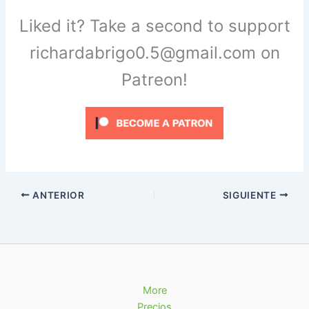
Liked it? Take a second to support
richardabrigo0.5@gmail.com on
Patreon!
ANTERIOR
SIGUIENTE
More
Precios