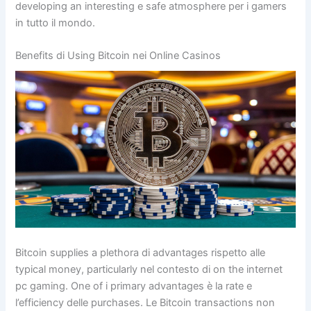
developing an interesting e safe atmosphere per i gamers
in tutto il mondo.
Benefits di Using Bitcoin nei Online Casinos
Bitcoin supplies a plethora di advantages rispetto alle
typical money, particularly nel contesto di on the internet
pc gaming. One of i primary advantages è la rate e
l’efficiency delle purchases. Le Bitcoin transactions non