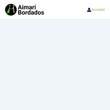
Ir
al
Acceder
contenido