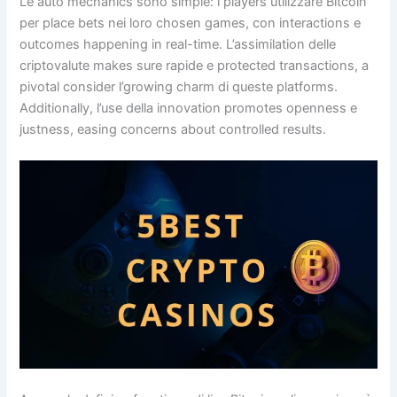
Le auto mechanics sono simple: i players utilizzare Bitcoin
per place bets nei loro chosen games, con interactions e
outcomes happening in real-time. L’assimilation delle
criptovalute makes sure rapide e protected transactions, a
pivotal consider l’growing charm di queste platforms.
Additionally, l’use della innovation promotes openness e
justness, easing concerns about controlled results.