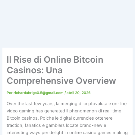
Il Rise di Online Bitcoin
Casinos: Una
Comprehensive Overview
Por
richardabrigo0.5@gmail.com
/
abril 20, 2026
Over the last few years, la merging di criptovaluta e on-line
video gaming has generated il phenomenon di real-time
Bitcoin casinos. Poiché le digital currencies ottenere
traction, fanatics e gamblers locate brand-new e
interesting ways per delight in online casino games making