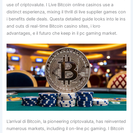
use of criptovalute. I Live Bitcoin online casinos use a
distinct esperienza,
mixing il thrill di live supplier games con
i benefits delle deals. Questa detailed guide looks into le ins
and outs di real-time Bitcoin casino sites, i loro
advantages, e il futuro che keep in il pc gaming market.
L’arrival di Bitcoin, la pioneering criptovaluta, has reinvented
numerous markets, including il on-line pc gaming. I Bitcoin