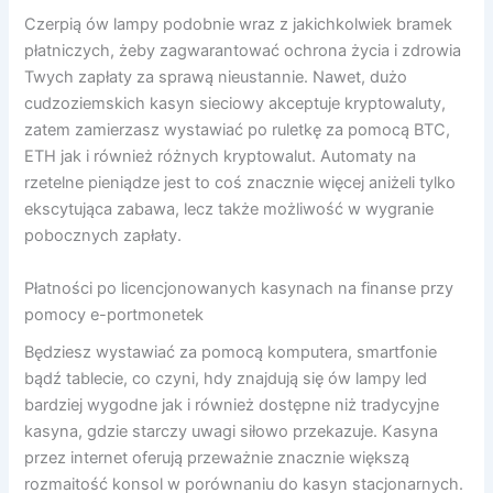
Czerpią ów lampy podobnie wraz z jakichkolwiek bramek
płatniczych, żeby zagwarantować ochrona życia i zdrowia
Twych zapłaty za sprawą nieustannie. Nawet, dużo
cudzoziemskich kasyn sieciowy akceptuje kryptowaluty,
zatem zamierzasz wystawiać po ruletkę za pomocą BTC,
ETH jak i również różnych kryptowalut. Automaty na
rzetelne pieniądze jest to coś znacznie więcej aniżeli tylko
ekscytująca zabawa, lecz także możliwość w wygranie
pobocznych zapłaty.
Płatności po licencjonowanych kasynach na finanse przy
pomocy e-portmonetek
Będziesz wystawiać za pomocą komputera, smartfonie
bądź tablecie, co czyni, hdy znajdują się ów lampy led
bardziej wygodne jak i również dostępne niż tradycyjne
kasyna, gdzie starczy uwagi siłowo przekazuje. Kasyna
przez internet oferują przeważnie znacznie większą
rozmaitość konsol w porównaniu do kasyn stacjonarnych.