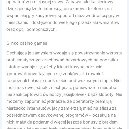
operatorów o niejasnej sławy. Zabawa ruletka sieciowy
dzięki pieniądze to interesujące rozmowa telefoniczna
wspaniałej gry kasynowej spośród niezawodnością gry w
mieszkaniu i dostępem do wielkiego przedziału wariantów
oraz opcji pomocniczych.
Glinko casino games
Cechująca je zamysłem wydaje się powstrzymanie wzrostu
problematycznych zachowań hazardowych na początku.
Istotne wydaje się, ażeby klienci kasyna odrzucić
ignorowali powstających się znaków jak i również
rozpoznali hałasuje obok siebie pod wczesnym etapie. Nie
musi nas owe jednak zniechęcać, ponieważ ich niedobór
nie zaakceptować świadczy jakiejkolwiek bądź kłopoty. Nie
możemy zapomnieć jednakże, że operatorzy premiują
nierzadko internautów, jacy zamierzają mieć na afiszu za
pośrednictwem dedykowanej programów – oczekują na
nich malutkie podarunki więcej jeszcze bonusy z brakiem
depozytu. W naszym kraju najogromniejszą famą radują się