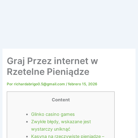
Graj Przez internet w
Rzetelne Pieniądze
Por
richardabrigo0.5@gmail.com
/
febrero 15, 2026
Content
Glinko casino games
Zwykłe błędy, wskazane jest
wystarczy uniknąć
Kasyna na rzeczywiste pieniądze –