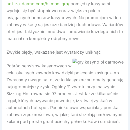
hot-za-darmo.com/hitman-gra/
pomiędzy kasynami
wydaje się być stopniowo coraz większa paleta
osiągalnych bonusów kasynowych. Na promocjom wideo
zabawy w kasę są jeszcze bardziej dochodowe. Wariantów
ofert jest faktycznie mnóstwo i omówienie każdego nich to
materiał na kompletny odrębny news.
Zwykłe błędy, wskazane jest wystarczy uniknąć
Pośród serwisów kasynowych w
celu lokalnych zawodników dzięki polecenie zasługują np.
Zwracamy uwagę na to, że to klasyczne automaty generują
najogromniejszy zysk. Ogólny % zwrotu przy maszynie
Sizzling Hot równa się 97 procent. Jest także kilkanaście
reguł, których używanie powoduje, iż łatwiej zyskać w
automatach hot spot. Pachinko owo wspaniała japońska
zabawa zręcznościowa, w jakiej fani strzelają umiłowanymi
kulami pod proste grunt uciechy pełne kołków i utrudnień.