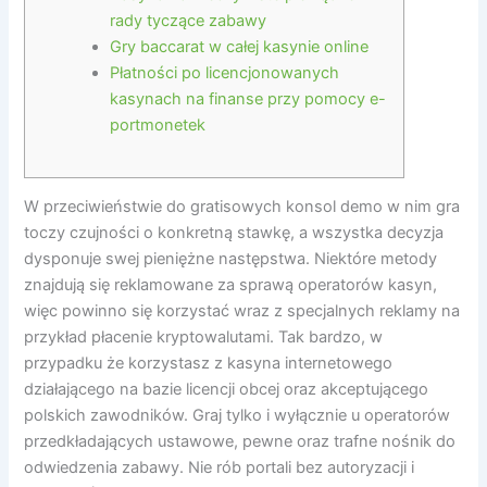
rady tyczące zabawy
Gry baccarat w całej kasynie online
Płatności po licencjonowanych
kasynach na finanse przy pomocy e-
portmonetek
W przeciwieństwie do gratisowych konsol demo w nim gra
toczy czujności o konkretną stawkę, a wszystka decyzja
dysponuje swej pieniężne następstwa. Niektóre metody
znajdują się reklamowane za sprawą operatorów kasyn,
więc powinno się korzystać wraz z specjalnych reklamy na
przykład płacenie kryptowalutami. Tak bardzo, w
przypadku że korzystasz z kasyna internetowego
działającego na bazie licencji obcej oraz akceptującego
polskich zawodników.
Graj tylko i wyłącznie u operatorów
przedkładających ustawowe, pewne oraz trafne nośnik do
odwiedzenia zabawy. Nie rób portali bez autoryzacji i