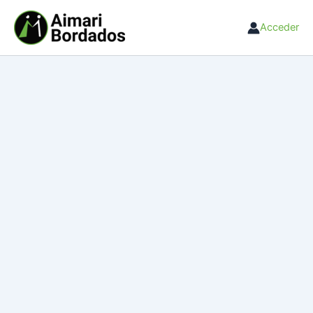
Ir
al
Acceder
contenido