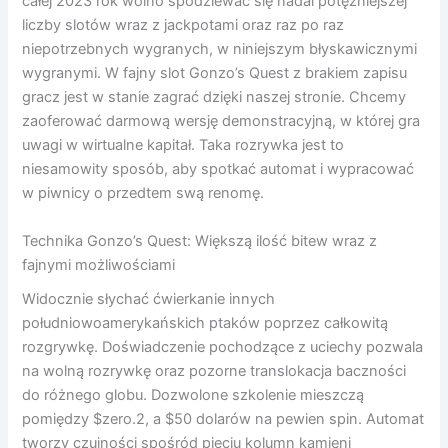
całej 2023 rok wolno spodziewać się nadal potężniejszej
liczby slotów wraz z jackpotami oraz raz po raz
niepotrzebnych wygranych, w niniejszym błyskawicznymi
wygranymi. W fajny slot Gonzo’s Quest z brakiem zapisu
gracz jest w stanie zagrać dzięki naszej stronie. Chcemy
zaoferować darmową wersję demonstracyjną, w której gra
uwagi w wirtualne kapitał. Taka rozrywka jest to
niesamowity sposób, aby spotkać automat i wypracować
w piwnicy o przedtem swą renomę.
Technika Gonzo’s Quest: Większą ilość bitew wraz z
fajnymi możliwościami
Widocznie słychać ćwierkanie innych
południowoamerykańskich ptaków poprzez całkowitą
rozgrywkę. Doświadczenie pochodzące z uciechy pozwala
na wolną rozrywkę oraz pozorne translokacja baczności
do różnego globu. Dozwolone szkolenie mieszczą
pomiędzy $zero.2, a $50 dolarów na pewien spin. Automat
tworzy czujności spośród pięciu kolumn kamieni