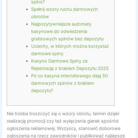
spins?
Spełnij wzory ruchu darmowych
obrotów
Najpozytywniejsze automaty
kasynowe do odwiedzenia
gratisowych spinów bez depozytu
Uciechy, w których można korzystać
darmowe spiny
Kasyno Darmowe Spiny za
Rejestrację z brakiem Depozytu 2025
Po co kasyna internetowego dają 50
darmowych spinów z brakiem
depozytu?
Nie trzeba troszczyć się o wzory obrotu, termin dzięki
realizację promocji czy też wyłączenia gierek spośród
ogłoszenia reklamowej. Wszyscy, stanowić doborowe
ogłoszenia na rzecz zawodników i publikować najlepsze