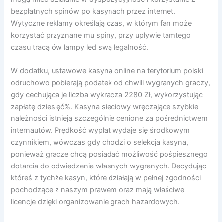
bezpłatnych spinów po kasynach przez internet.
Wytyczne reklamy określają czas, w którym fan może
korzystać przyznane mu spiny, przy upływie tamtego
czasu tracą ów lampy led swą legalność.
W dodatku, ustawowe kasyna online na terytorium polski
odruchowo pobierają podatek od chwili wygranych graczy,
gdy cechująca je liczba wykracza 2280 Zł, wykorzystując
zapłatę dziesięć%. Kasyna sieciowy wręczające szybkie
należności istnieją szczególnie cenione za pośrednictwem
internautów. Prędkość wypłat wydaje się środkowym
czynnikiem, wówczas gdy chodzi o selekcja kasyna,
ponieważ gracze chcą posiadać możliwość pośpiesznego
dotarcia do odwiedzenia własnych wygranych. Decydując
któreś z tychże kasyn, które działają w pełnej zgodności
pochodzące z naszym prawem oraz mają właściwe
licencje dzięki organizowanie grach hazardowych.