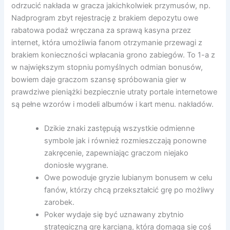
odrzucić nakłada w gracza jakichkolwiek przymusów, np.
Nadprogram zbyt rejestrację z brakiem depozytu owe
rabatowa podaż wręczana za sprawą kasyna przez
internet, która umożliwia fanom otrzymanie przewagi z
brakiem konieczności wpłacania grono zabiegów. To 1-a z
w największym stopniu pomyślnych odmian bonusów,
bowiem daje graczom szansę spróbowania gier w
prawdziwe pieniążki bezpiecznie utraty portale internetowe
są pełne wzorów i modeli albumów i kart menu. nakładów.
Dzikie znaki zastępują wszystkie odmienne
symbole jak i również rozmieszczają ponowne
zakręcenie, zapewniając graczom niejako
doniosłe wygrane.
Owe powoduje gryzie lubianym bonusem w celu
fanów, którzy chcą przekształcić grę po możliwy
zarobek.
Poker wydaje się być uznawany zbytnio
strategiczną grę karcianą, która domaga się coś