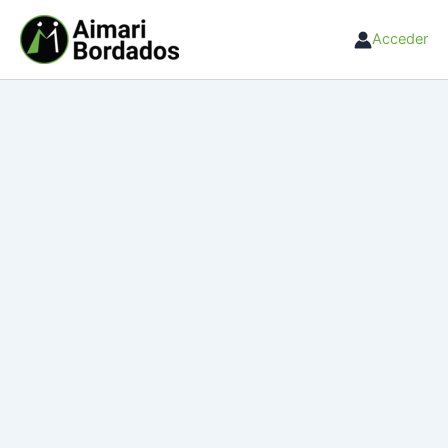
Ir
al
Acceder
contenido