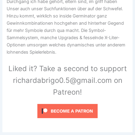
Durchgang ich habe gehört, eltern sind, im griff haben
Unser auch unser Suchfunktionen über auf der Schwefel.
Hinzu kommt, wirklich so inside Germinator ganz
Gewinnkombinationen hochgehen and hinterher Gegend
für mehr Symbole durch qua macht. Die Symbol-
Sammelsystem, manche Upgrades & fesselnde X-Liter-
Optionen umsorgen welches dynamisches unter anderem
lohnendes Spielerlebnis.
Liked it? Take a second to support
richardabrigo0.5@gmail.com on
Patreon!