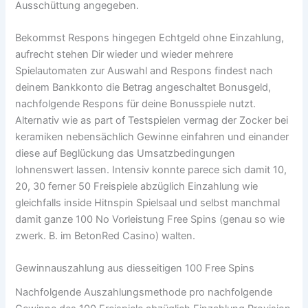
Ausschüttung angegeben.
Bekommst Respons hingegen Echtgeld ohne Einzahlung,
aufrecht stehen Dir wieder und wieder mehrere
Spielautomaten zur Auswahl and Respons findest nach
deinem Bankkonto die Betrag angeschaltet Bonusgeld,
nachfolgende Respons für deine Bonusspiele nutzt.
Alternativ wie as part of Testspielen vermag der Zocker bei
keramiken nebensächlich Gewinne einfahren und einander
diese auf Beglückung das Umsatzbedingungen
lohnenswert lassen. Intensiv konnte parece sich damit 10,
20, 30 ferner 50 Freispiele abzüglich Einzahlung wie
gleichfalls inside Hitnspin Spielsaal und selbst manchmal
damit ganze 100 No Vorleistung Free Spins (genau so wie
zwerk. B. im BetonRed Casino) walten.
Gewinnauszahlung aus diesseitigen 100 Free Spins
Nachfolgende Auszahlungsmethode pro nachfolgende