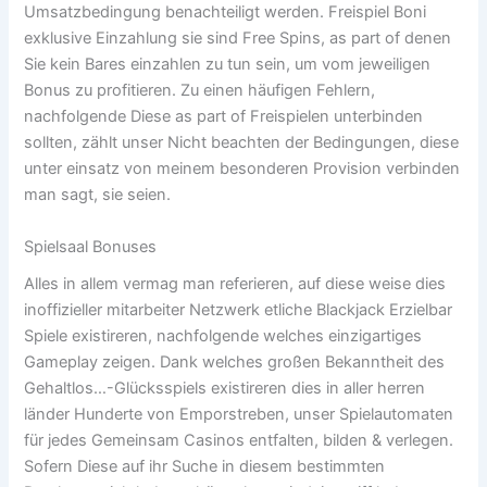
Umsatzbedingung benachteiligt werden. Freispiel Boni
exklusive Einzahlung sie sind Free Spins, as part of denen
Sie kein Bares einzahlen zu tun sein, um vom jeweiligen
Bonus zu profitieren. Zu einen häufigen Fehlern,
nachfolgende Diese as part of Freispielen unterbinden
sollten, zählt unser Nicht beachten der Bedingungen, diese
unter einsatz von meinem besonderen Provision verbinden
man sagt, sie seien.
Spielsaal Bonuses
Alles in allem vermag man referieren, auf diese weise dies
inoffizieller mitarbeiter Netzwerk etliche Blackjack Erzielbar
Spiele existireren, nachfolgende welches einzigartiges
Gameplay zeigen. Dank welches großen Bekanntheit des
Gehaltlos…-Glücksspiels existireren dies in aller herren
länder Hunderte von Emporstreben, unser Spielautomaten
für jedes Gemeinsam Casinos entfalten, bilden & verlegen.
Sofern Diese auf ihr Suche in diesem bestimmten