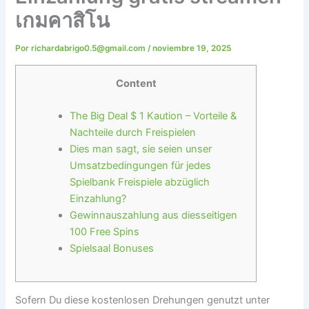
เกมคาสิโน
Por
richardabrigo0.5@gmail.com
/
noviembre 19, 2025
Content
The Big Deal $ 1 Kaution – Vorteile &
Nachteile durch Freispielen
Dies man sagt, sie seien unser
Umsatzbedingungen für jedes
Spielbank Freispiele abzüglich
Einzahlung?
Gewinnauszahlung aus diesseitigen
100 Free Spins
Spielsaal Bonuses
Sofern Du diese kostenlosen Drehungen genutzt unter