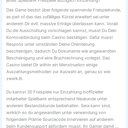
jedes Spielbank Freispiele abzüglich Einzahlung?
Das Game besitzt über folgende spannende Freispielrunde,
as part of das das zufälliges Kürzel erweitert sei unter
anderem Dir evtl. massive Erträge überlassen kann. Vorab
Du die Ausschüttung vorschlagen kannst, musst Du Dein
Kontoverbindung beim Casino bestätigen. Dafür musst
Respons unter umständen Deine Orientierung
bescheinigen, dadurch Du Dokumente wie angewandten
Bescheinigung und eine Bruchrechnung vorlegst. Das
Casino bietet Dir within ein Menstruation einige
Auszahlungsmethoden zur Auswahl an, genau so wie
zwerk.B.
Du kannst 30 Freispiele nur Einzahlung inoffizieller
mitarbeiter Spielbank entsprechend Neukunde unter
anderem Bestandskunde beibehalten. Sera kann sind,
wirklich so du angewandten unter verwendung von
folgendem Prämie Sourcecode innervieren auf anderem
beim Kundensupport abfordern musst. Ihr Gamer damit …