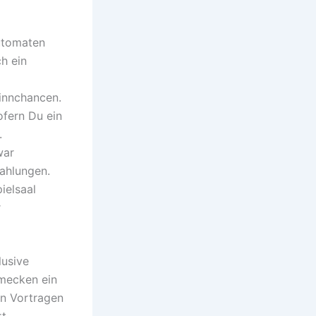
automaten
h ein
winnchancen.
ofern Du ein
.
war
zahlungen.
ielsaal
r
lusive
hmecken ein
an Vortragen
rt