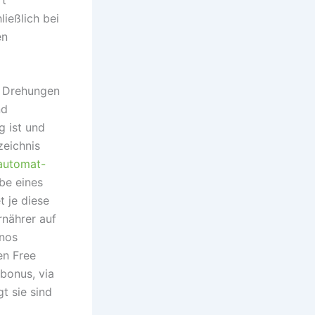
ließlich bei
en
e Drehungen
nd
g ist und
zeichnis
lautomat-
be eines
 je diese
rnährer auf
inos
en Free
onus, via
t sie sind