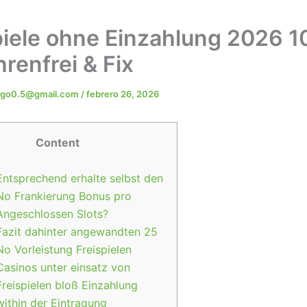
piele ohne Einzahlung 2026 
renfrei & Fix
rigo0.5@gmail.com
/
febrero 26, 2026
Content
Entsprechend erhalte selbst den
No Frankierung Bonus pro
Angeschlossen Slots?
Fazit dahinter angewandten 25
No Vorleistung Freispielen
Casinos unter einsatz von
Freispielen bloß Einzahlung
within der Eintragung