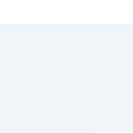
Ir
al
contenido