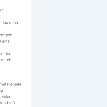
rn
, das denn
chtgeld
d eine
rn den
g durch
matenspiele
ug
pielen.
sion bloß