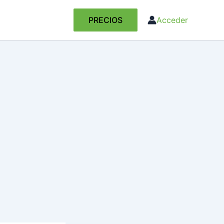
PRECIOS
Acceder