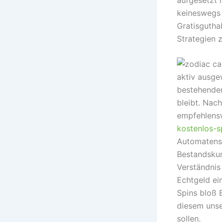
keineswegs a
Gratisgutha
Strategien 
aktiv ausge
bestehenden
bleibt. Nac
empfehlens
kostenlos-s
Automatensp
Bestandskun
Verständnis
Echtgeld ein
Spins bloß
diesem unse
sollen.