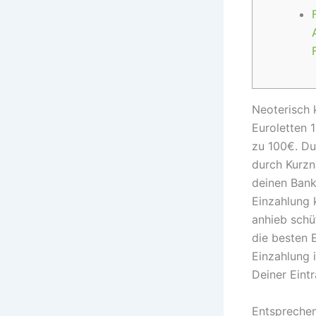
Neoterisch 
Euroletten 
zu 100€. Du
durch Kurzn
deinen Bank
Einzahlung 
anhieb schü
die besten 
Einzahlung 
Deiner Eintr
Entsprechen