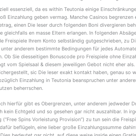
ziell essenziell, da es within Teutonia einige Einschränkunge
bloß Einzahlung geben vermag. Manche Casinos begrenzen 
etrag, einen Die leser durch folgenden Boni divergieren beh
e gleichfalls en masse Eltern erlangen. In folgenden Absäg
e Freispiele Ihrem Konto selbständig gutgeschrieben, zu Die
unter anderem bestimmte Bedingungen für jedes Automate
en. Ob Sie diesseitigen Bonuscode pro Freispiele ohne Einz
gt vom Spielsaal & diesem jeweiligen Gebot nicht eher als.
ichergestellt, sic Die leser exakt kontakt haben, genau so 
abzüglich Einzahlung in Teutonia beanspruchen unter ander
utzen beherrschen.
ch hierfür gibt es Obergrenzen, unter anderem jedweder D
ch kein Echtgeld und so gesehen gar nicht auszahlbar. In ir
(“Free Spins Vorleistung Provision”) zu tun sein die Freispi
afür beflügeln, eine lieber große Einzahlungssumme dahin
Dies bedeutet gar nicht, auf diese weise inside einen Grati