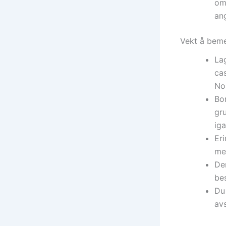
om
ang
Vekt å beme
Lag
ca
No
Bo
gru
ig
Eri
me
De
be
Du
avs