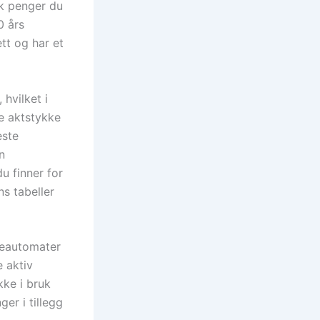
sk penger du
0 års
tt og har et
hvilket i
ete aktstykke
este
n
u finner for
ns tabeller
lleautomater
 aktiv
kke i bruk
er i tillegg