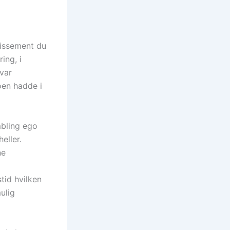
tissement du
ing, i
 var
noen hadde i
mbling ego
eller.
ne
tid hvilken
ulig