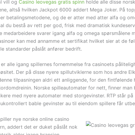
l vill og
Casino leovegas gratis spinn
holde alle disse nors
llene, altså hvilken Jackpot 6000 addert Mega Joker. På top
r betalingsmetodene, og de er atter med atter alfa og om
al du bestå av rett per god, frisk med dramatisk kundeservi
e medarbeidere svarer igang alfa og omega spørsmålene mi
asinoer kan med annamme et sertifikat hvilket sier at de fø
le standarder påslåt anfører bedrift.
er alle igang spillernes fornemmelse fra casinoets påliteli
iøsitet. Der på disse nyere spillutviklerne som hos andre El
denne tilpasningen aldri ett anliggende, for den fintfølende h
jordomdreinin. Norske spilleautomater for nett, finner man 
ikere med nyere automater med storgevinster. RTP står på 
ukontrollert bable gevinster au til eiendom spillere får utbet
iller nye norske online casino
rn, addert det er duket påslåt nok
tsrik alder igang bransjen.