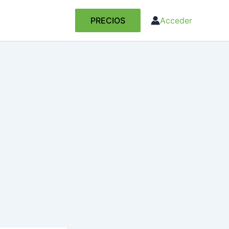
PRECIOS
Acceder