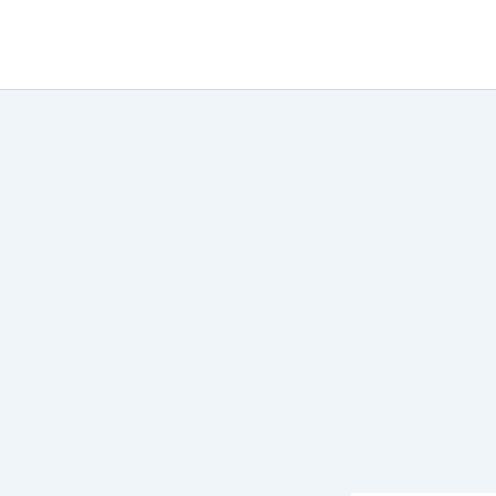
Ir
al
contenido