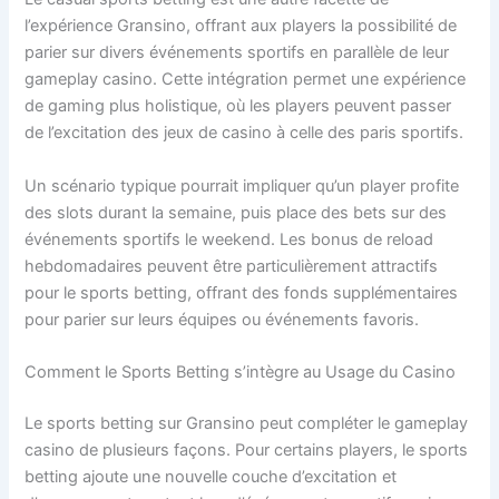
l’expérience Gransino, offrant aux players la possibilité de
parier sur divers événements sportifs en parallèle de leur
gameplay casino. Cette intégration permet une expérience
de gaming plus holistique, où les players peuvent passer
de l’excitation des jeux de casino à celle des paris sportifs.
Un scénario typique pourrait impliquer qu’un player profite
des slots durant la semaine, puis place des bets sur des
événements sportifs le weekend. Les bonus de reload
hebdomadaires peuvent être particulièrement attractifs
pour le sports betting, offrant des fonds supplémentaires
pour parier sur leurs équipes ou événements favoris.
Comment le Sports Betting s’intègre au Usage du Casino
Le sports betting sur Gransino peut compléter le gameplay
casino de plusieurs façons. Pour certains players, le sports
betting ajoute une nouvelle couche d’excitation et