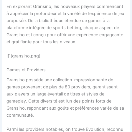
En explorant Gransino, les nouveaux players commencent
à apprécier la profondeur et la variété de l’expérience de jeu
proposée. De la bibliothèque étendue de games à la
plateforme intégrée de sports betting, chaque aspect de
Gransino est conçu pour offrir une expérience engageante
et gratifiante pour tous les niveaux.
![](gransino.png)
Games et Providers
Gransino possède une collection impressionnante de
games provenant de plus de 80 providers, garantissant
aux players un large éventail de titres et styles de
gameplay. Cette diversité est l’un des points forts de
Gransino, répondant aux goûts et préférences variés de sa
communauté.
Parmi les providers notables, on trouve Evolution, reconnu