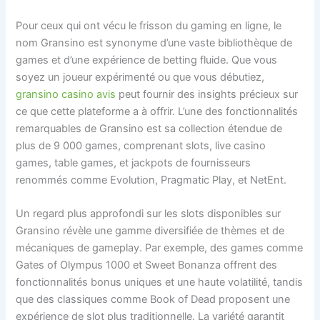
Pour ceux qui ont vécu le frisson du gaming en ligne, le
nom Gransino est synonyme d’une vaste bibliothèque de
games et d’une expérience de betting fluide. Que vous
soyez un joueur expérimenté ou que vous débutiez,
gransino casino avis
peut fournir des insights précieux sur
ce que cette plateforme a à offrir. L’une des fonctionnalités
remarquables de Gransino est sa collection étendue de
plus de 9 000 games, comprenant slots, live casino
games, table games, et jackpots de fournisseurs
renommés comme Evolution, Pragmatic Play, et NetEnt.
Un regard plus approfondi sur les slots disponibles sur
Gransino révèle une gamme diversifiée de thèmes et de
mécaniques de gameplay. Par exemple, des games comme
Gates of Olympus 1000 et Sweet Bonanza offrent des
fonctionnalités bonus uniques et une haute volatilité, tandis
que des classiques comme Book of Dead proposent une
expérience de slot plus traditionnelle. La variété garantit