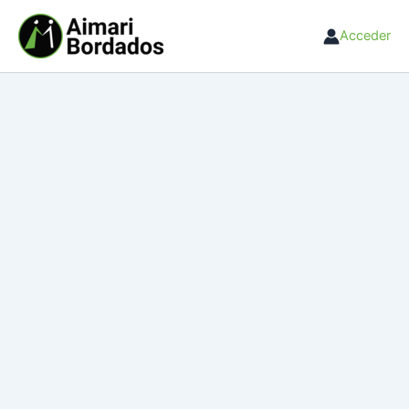
Ir
al
Acceder
contenido