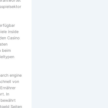
verantwortet
sspielsektor
Verfügbar
iele inside
nden Casino
sten
n beim
ieltypen
earch engine
schnell von
 Ernährer
t. In
r bewährt
tgeld Seiten