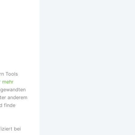
rn Tools
r mehr
angewandten
nter anderem
d finde
ziert bei