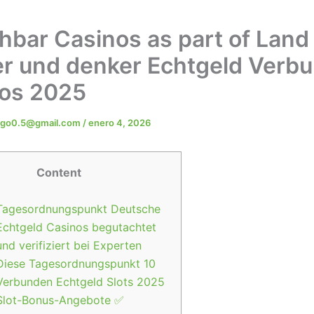
chbar Casinos as part of Land
er und denker Echtgeld Verb
os 2025
rigo0.5@gmail.com
/
enero 4, 2026
Content
Tagesordnungspunkt Deutsche
Echtgeld Casinos begutachtet
und verifiziert bei Experten
Diese Tagesordnungspunkt 10
Verbunden Echtgeld Slots 2025
Slot-Bonus-Angebote ✅