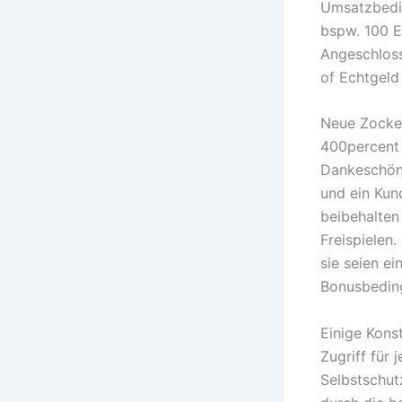
Umsatzbedin
bspw. 100 E
Angeschloss
of Echtgeld
Neue Zocker
400percent 
Dankeschön
und ein Kun
beibehalten
Freispielen.
sie seien ei
Bonusbeding
Einige Konst
Zugriff für
Selbstschut