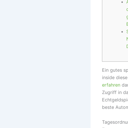
Ein gutes sp
inside dies
erfahren
dam
Zugriff in 
Echtgeldspi
beste Autom
Tagesordnun