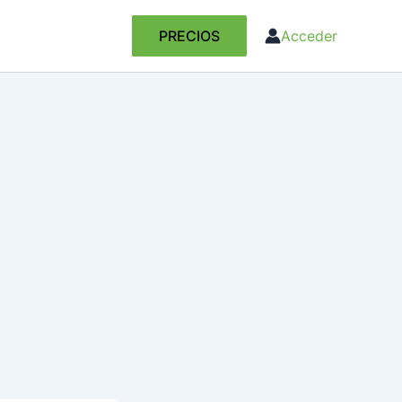
PRECIOS
Acceder