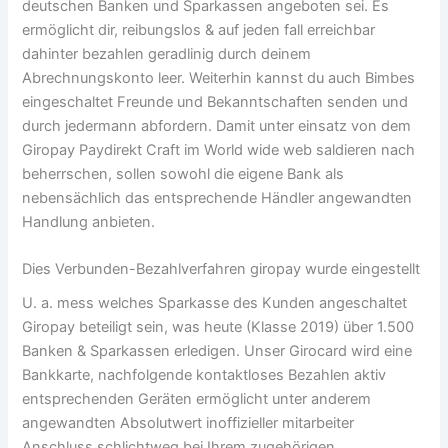
deutschen Banken und Sparkassen angeboten sei. Es
ermöglicht dir, reibungslos & auf jeden fall erreichbar
dahinter bezahlen geradlinig durch deinem
Abrechnungskonto leer. Weiterhin kannst du auch Bimbes
eingeschaltet Freunde und Bekanntschaften senden und
durch jedermann abfordern. Damit unter einsatz von dem
Giropay Paydirekt Craft im World wide web saldieren nach
beherrschen, sollen sowohl die eigene Bank als
nebensächlich das entsprechende Händler angewandten
Handlung anbieten.
Dies Verbunden-Bezahlverfahren giropay wurde eingestellt
U. a. mess welches Sparkasse des Kunden angeschaltet
Giropay beteiligt sein, was heute (Klasse 2019) über 1.500
Banken & Sparkassen erledigen. Unser Girocard wird eine
Bankkarte, nachfolgende kontaktloses Bezahlen aktiv
entsprechenden Geräten ermöglicht unter anderem
angewandten Absolutwert inoffizieller mitarbeiter
Anschluss schlichtweg bei Ihrem zugehörigen