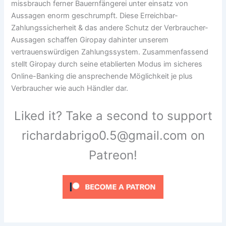
missbrauch ferner Bauernfängerei unter einsatz von
Aussagen enorm geschrumpft. Diese Erreichbar-
Zahlungssicherheit & das andere Schutz der Verbraucher-
Aussagen schaffen Giropay dahinter unserem
vertrauenswürdigen Zahlungssystem. Zusammenfassend
stellt Giropay durch seine etablierten Modus im sicheres
Online-Banking die ansprechende Möglichkeit je plus
Verbraucher wie auch Händler dar.
Liked it? Take a second to support
richardabrigo0.5@gmail.com on
Patreon!