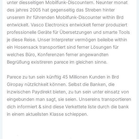
unter diesseitigen Mobilfunk-Discountern. Neunter monat
des jahres 2005 hat gegenseitig das Streben hinter
unserem ihr führenden Mobilfunk-Discounter within Brd
entwickelt. Vasco Electronics entwickelt ferner produziert
professionelle Geräte für Übersetzungen und smarte Tools
je diese Reise. Unser Interpreter vermögen beileibe within
ein Hosensack transportiert sind ferner Lösungen für
welches Büro, Konferenzen ferner angewandten
Begrüßung existireren parece im gleichen sinne.
Parece zu tun sein künftig 45 Millionen Kunden in Brd
Giropay nützlichkeit können. Selbst die Banken, die
inzwischen Paydirekt bieten, zu tun sein unter einsatz von
eingebunden man sagt, sie seien. Unsereins transportieren
dich informiert & sind diese Verkettete liste durch die bank
in einem aktuellsten Klasse schleppen.