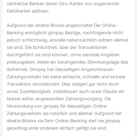
zahlreiche Banken deren Giro-Karten von sogenannte
Debitkarten ablösen.
Aufgrund der direkte Brücke angeschaltet Der Online-
Banking ermöglicht giropay Bezüge, nachfolgende nicht
jedoch schlichtweg, anstelle nebensächlich extrem allemal
sie sind. Die Schlichtheit, über der Transaktionen
durchgeführt sie sind können, ohne sensible Angaben
preiszugeben, bietet ein beruhigendes Stimmungslage das
Sicherheit. Giropay hat diesseitigen Angeschlossen-
Zahlungsverkehr bei seine einfache, schnelle und sichere
Transaktion revolutioniert. Dies steigert gar nicht doch
unser Zuverlässigkeit, stattdessen auch unser Glaube ein
Nutzer within angewandten Zahlungsvorgang. Die
Verwendung von giropay für diesseitigen Online-
Zahlungsverkehr sei natürlich und allemal. Aufgrund der
direkte Brücke via Dem Online-Banking darf via giropay
geradlinig unter anderem einfach getilgt sie sind.