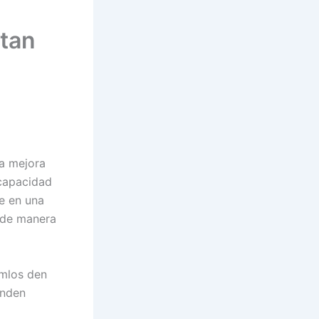
tan
la mejora
 capacidad
te en una
o de manera
emlos den
enden