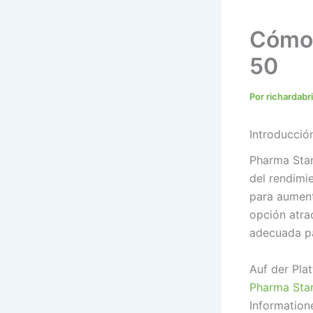
Cómo 
50
Por
richardab
Introducció
Pharma Stan
del rendimi
para aument
opción atra
adecuada pa
Auf der Pla
Pharma Sta
Information