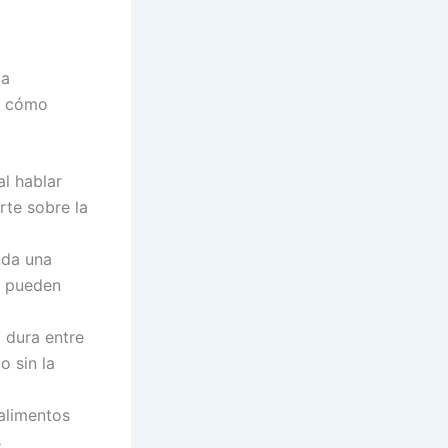
la
re cómo
l hablar
rte sobre la
nda una
s pueden
 dura entre
o sin la
alimentos
s