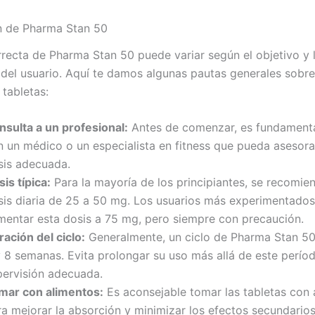
n de Pharma Stan 50
rrecta de Pharma Stan 50 puede variar según el objetivo y 
 del usuario. Aquí te damos algunas pautas generales sob
 tabletas:
nsulta a un profesional:
Antes de comenzar, es fundamenta
n un médico o un especialista en fitness que pueda asesora
sis adecuada.
is típica:
Para la mayoría de los principiantes, se recomie
sis diaria de 25 a 50 mg. Los usuarios más experimentado
mentar esta dosis a 75 mg, pero siempre con precaución.
ación del ciclo:
Generalmente, un ciclo de Pharma Stan 50
 8 semanas. Evita prolongar su uso más allá de este períod
pervisión adecuada.
mar con alimentos:
Es aconsejable tomar las tabletas con 
ra mejorar la absorción y minimizar los efectos secundario