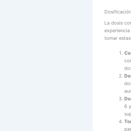
Dosificació
La dosis co
experiencia
tomar estas
Co
co
do
Dos
do
au
Dur
6 y
su
To
pa