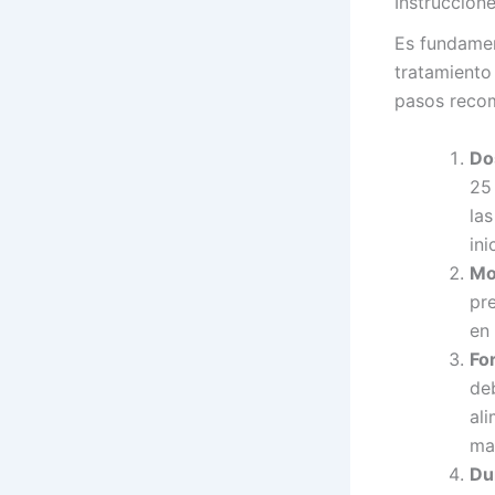
Instruccion
Es fundamen
tratamiento
pasos reco
Do
25
las
ini
Mo
pr
en 
Fo
de
al
ma
Du