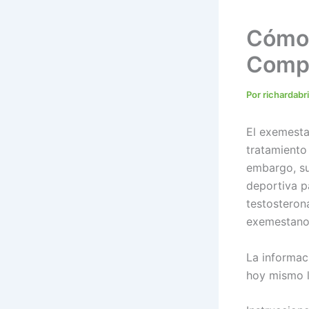
Cómo 
Comp
Por
richardab
El exemesta
tratamiento
embargo, su
deportiva p
testosteron
exemestano
La informa
hoy mismo l