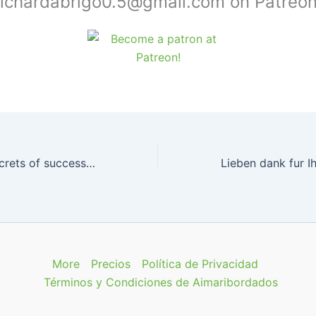
richardabrigo0.5@gmail.com on Patreon
Unlocking the secrets of successful casino strategies for new players
More
Precios
Política de Privacidad
Términos y Condiciones de Aimaribordados