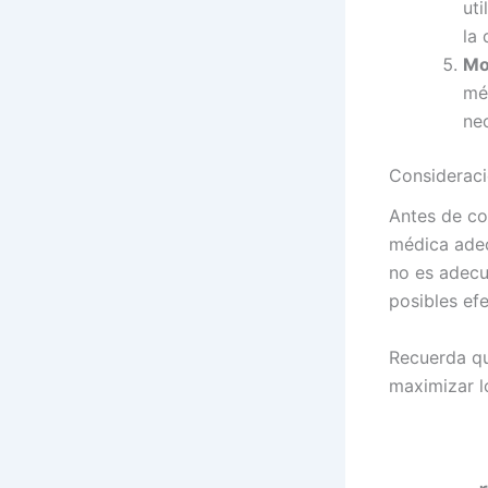
uti
la
Mo
méd
ne
Consideraci
Antes de co
médica adec
no es adecu
posibles ef
Recuerda qu
maximizar l