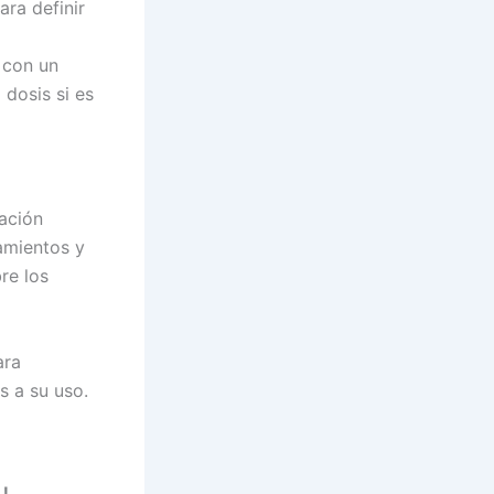
ara definir
 con un
 dosis si es
ación
amientos y
re los
ara
s a su uso.