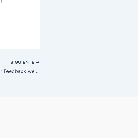
!
SIGUIENTE
Lieben dank fur Ihr Feedback weiters zu diesem zweck, wirklich so Die leser Ihre Erfahrungen mit mir teilen