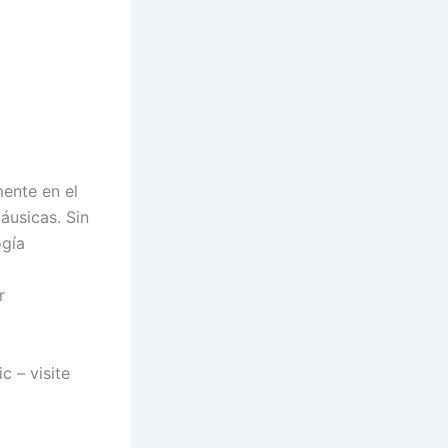
mente en el
áusicas. Sin
ogía
r
c – visite