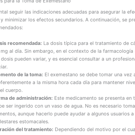
es para la Toma de Exemestano
tal seguir las indicaciones adecuadas para asegurar la efe
 y minimizar los efectos secundarios. A continuación, se pr
mendados:
sis recomendada:
La dosis típica para el tratamiento de c
 mg al día. Sin embargo, en el contexto de la farmacología 
 dosis pueden variar, y es esencial consultar a un profesion
ciar.
mento de la toma:
El exemestano se debe tomar una vez al
eferentemente a la misma hora cada día para mantener nive
el cuerpo.
rma de administración:
Este medicamento se presenta en t
be ser ingerido con un vaso de agua. No es necesario toma
imentos, aunque hacerlo puede ayudar a algunos usuarios a 
lestares estomacales.
ración del tratamiento:
Dependiendo del motivo por el cua