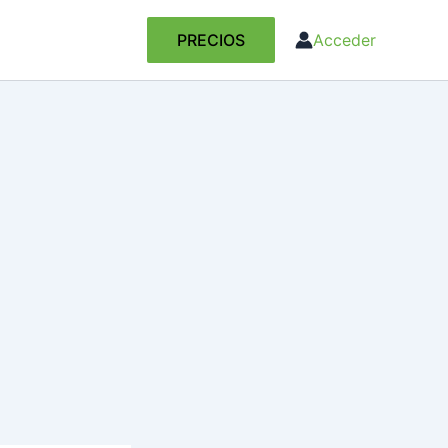
PRECIOS
Acceder