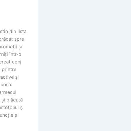
tin din lista
brăcat spre
promoții și
niți într-o
creat conj
 printre
ractive și
siunea
farmecul
 și plăcută
rtofoliul ş
uncție ş