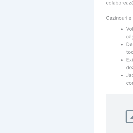
colaborează
Cazinourile 
Vol
câș
De 
to
Ex
dez
Jac
con