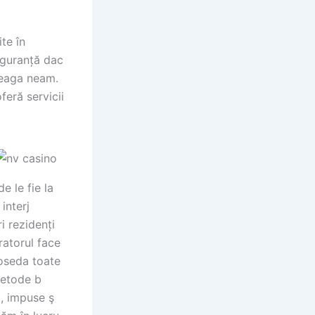
te în
iguranță dac
treaga neam.
feră servicii
e le fie la
interj
i rezidenți
ratorul face
poseda toate
metode b
a, impuse ş