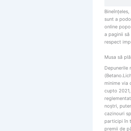
Bineînțeles,
sunt a podoa
online popor
a paginii să
respect impo
Musa să plă
Depunerile 
(Betano.Lich
minime via 
cupto 2021, 
reglementat 
noștri, put
cazinouri sp
participi în
premii de pâ