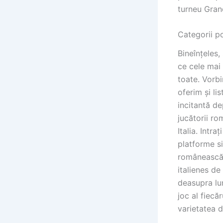
turneu Gran
Categorii p
Bineînțeles,
ce cele mai 
toate. Vorbi
oferim și li
incitantă de
jucătorii ro
Italia. Intra
platforme s
românească.
italienes de
deasupra lu
joc al fiecă
varietatea de