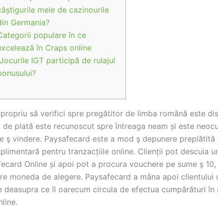
câștigurile mele de cazinourile
din Germania?
Categorii populare în ce
excelează în Craps online
⃣ Jocurile IGT participă de rulajul
bonusului?
 propriu să verifici spre pregătitor de limba română este dis
m de plată este recunoscut spre întreaga neam și este neoc
e ş vindere. Paysafecard este a mod ş depunere preplătită
plimentară pentru tranzacțiile online. Clienții pot descuia 
ecard Online și apoi pot a procura vouchere pe sume ş 10, 
pre moneda de alegere.
Paysafecard a mâna apoi clientului
re deasupra ce îl oarecum circula de efectua cumpărături în 
line.