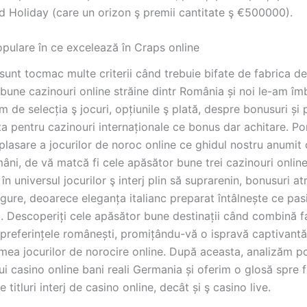
d Holiday (care un orizon ş premii cantitate ş €500000).
opulare în ce excelează în Craps online
 sunt tocmac multe criterii când trebuie bifate de fabrica des
bune cazinouri online străine dintr România și noi le-am îm
m de selecția ş jocuri, opțiunile ş plată, despre bonusuri și 
sta pentru cazinouri internaționale ce bonus dar achitare. Por
plasare a jocurilor de noroc online ce ghidul nostru anumit 
mâni, de vă matcă fi cele apăsător bune trei cazinouri online
ți în universul jocurilor ş interj plin să suprarenin, bonusuri at
igure, deoarece eleganța italianc preparat întâlnește ce pa
 Descoperiți cele apăsător bune destinații când combină 
 preferințele românești, promițându-vă o ispravă captivantă
mea jocurilor de norocire online. După aceasta, analizăm po
rui casino online bani reali Germania și oferim o glosă spre f
 titluri interj de casino online, decât și ş casino live.