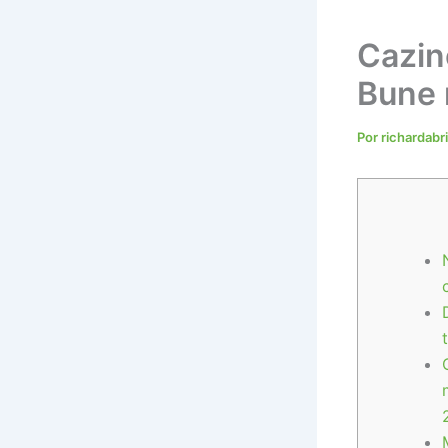
Cazin
Bune 
Por
richardab