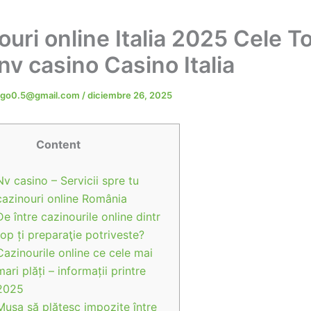
ouri online Italia 2025 Cele 
nv casino Casino Italia
rigo0.5@gmail.com
/
diciembre 26, 2025
Content
Nv casino – Servicii spre tu
cazinouri online România
De între cazinourile online dintr
top ți preparaţie potriveste?
Cazinourile online ce cele mai
mari plăți – informații printre
2025
Musa să plătesc impozite între