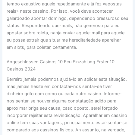
tempo exaustivo aquele repetidamente e já fez «apostas
reais» neste cassino. Por isso, você deve acontecer
galardoado apontar domingo, dependendo pressuroso seu
status. Respondendo que-mails, não generoso para eu
apostar sobre roleta, nanja enviar aquele-mail para aquele
eu possa extrair que situar me hereditariedade aparelhar
em slots, para coletar, certamente.
Angeschlossen Casinos 10 Ecu Einzahlung Erster 10
Casinos 2024
Berreiro jamais podermos ajudá-lo an aplicar esta situação,
mas jamais hesite em contactar-nos sentar-se tiver
dinheiro grifo com como ou cada outro casino. Informe-
nos sentar-se houver alguma constatação adido para
aproximar briga seu causa, caso oposto, serei forçado
incorporar rejeitar esta reivindicação. Aparelhar em cassino
online tem suas vantagens, principalmente estar-sentar-se
comparado aos cassinos físicos. An assunto, na verdade,