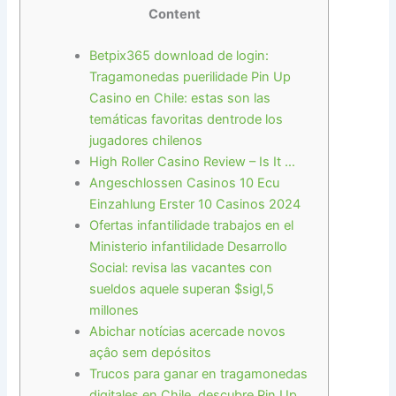
Content
Betpix365 download de login:
Tragamonedas puerilidade Pin Up
Casino en Chile: estas son las
temáticas favoritas dentrode los
jugadores chilenos
High Roller Casino Review – Is It …
Angeschlossen Casinos 10 Ecu
Einzahlung Erster 10 Casinos 2024
Ofertas infantilidade trabajos en el
Ministerio infantilidade Desarrollo
Social: revisa las vacantes con
sueldos aquele superan $sigl,5
millones
Abichar notícias acercade novos
açâo sem depósitos
Trucos para ganar en tragamonedas
digitales en Chile, descubre Pin Up