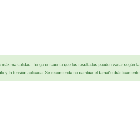
a máxima calidad. Tenga en cuenta que los resultados pueden variar según la 
 hilo y la tensión aplicada. Se recomienda no cambiar el tamaño drásticamente,