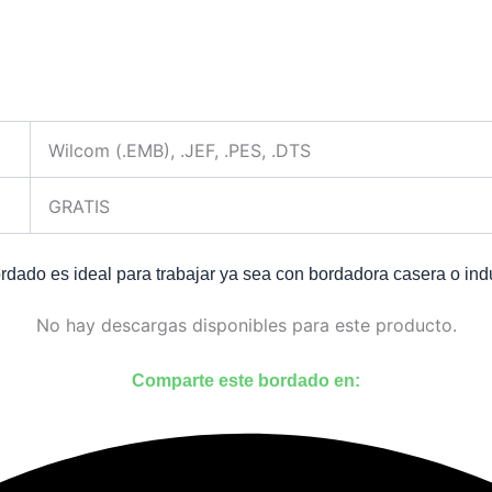
Wilcom (.EMB), .JEF, .PES, .DTS
GRATIS
dado es ideal para trabajar ya sea con bordadora casera o indu
No hay descargas disponibles para este producto.
Comparte este bordado en: