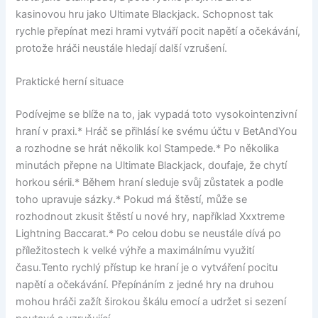
kasinovou hru jako Ultimate Blackjack. Schopnost tak
rychle přepínat mezi hrami vytváří pocit napětí a očekávání,
protože hráči neustále hledají další vzrušení.
Praktické herní situace
Podívejme se blíže na to, jak vypadá toto vysokointenzivní
hraní v praxi.* Hráč se přihlásí ke svému účtu v BetAndYou
a rozhodne se hrát několik kol Stampede.* Po několika
minutách přepne na Ultimate Blackjack, doufaje, že chytí
horkou sérii.* Během hraní sleduje svůj zůstatek a podle
toho upravuje sázky.* Pokud má štěstí, může se
rozhodnout zkusit štěstí u nové hry, například Xxxtreme
Lightning Baccarat.* Po celou dobu se neustále dívá po
příležitostech k velké výhře a maximálnímu využití
času.Tento rychlý přístup ke hraní je o vytváření pocitu
napětí a očekávání. Přepínáním z jedné hry na druhou
mohou hráči zažít širokou škálu emocí a udržet si sezení