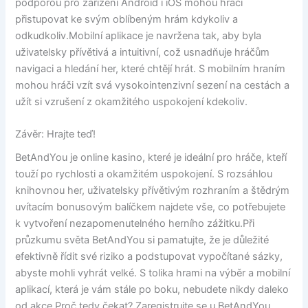
podporou pro zařízení Android i iOS mohou hráči
přistupovat ke svým oblíbeným hrám kdykoliv a
odkudkoliv.Mobilní aplikace je navržena tak, aby byla
uživatelsky přívětivá a intuitivní, což usnadňuje hráčům
navigaci a hledání her, které chtějí hrát. S mobilním hraním
mohou hráči vzít svá vysokointenzivní sezení na cestách a
užít si vzrušení z okamžitého uspokojení kdekoliv.
Závěr: Hrajte teď!
BetAndYou je online kasino, které je ideální pro hráče, kteří
touží po rychlosti a okamžitém uspokojení. S rozsáhlou
knihovnou her, uživatelsky přívětivým rozhraním a štědrým
uvítacím bonusovým balíčkem najdete vše, co potřebujete
k vytvoření nezapomenutelného herního zážitku.Při
průzkumu světa BetAndYou si pamatujte, že je důležité
efektivně řídit své riziko a podstupovat vypočítané sázky,
abyste mohli vyhrát velké. S tolika hrami na výběr a mobilní
aplikací, která je vám stále po boku, nebudete nikdy daleko
od akce.Proč tedy čekat? Zaregistrujte se u BetAndYou