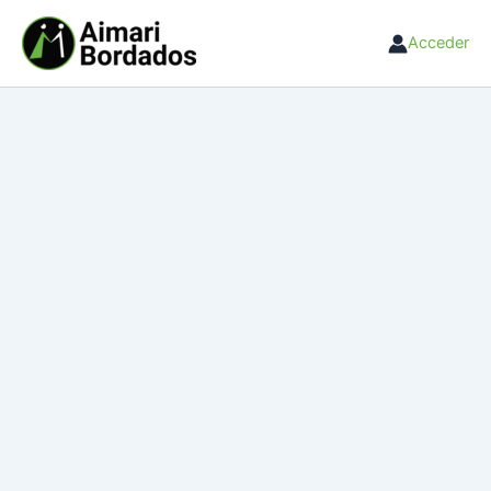
Ir
al
Acceder
contenido