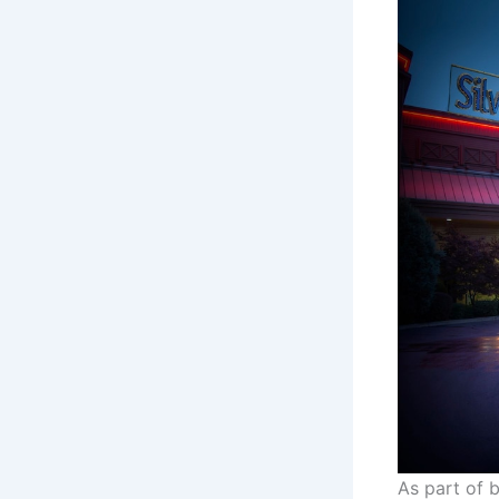
As part of 