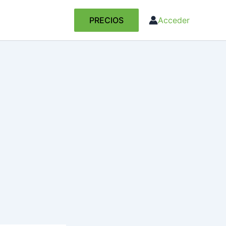
PRECIOS
Acceder