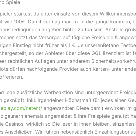
no Spiele
pieler startest du unter einsatz von diesem Willkommensbo
t wie 100€. Damit vermag man fix in die gänge kommen, o
onusbedingungen abgeben hinter zu tun sein. Anstelle groß
echen setzt das Versorger auf tägliche Freispiele & angew
rigen Einstieg nicht früher als 1 €. Je unserenBetano Testb
chergestellt, so der Anbieter über diese GGL lizenziert ist f
leer rechtlichen Auflagen unter anderem Sicherheitsvorkehru
lots dürfen nachfolgende Provider auch Karten- unter and
offerieren.
d jede zusätzliche Werbeaktion sind untergeordnet Freispie
 geknüpft, inkl. irgendeiner Höchstmaß für jedes einen Ge
ueplay.com/netent/
angewandten Diese damit erwirken im gr
zigeunern ehemals angemeldet & Ihre Freispiele genutzt h
 Casinos, wirklich so Die leser in ihnen bleiben, einzahlen
s Anschließen. Wir führen nebensächlich Einzahlungsbonus-