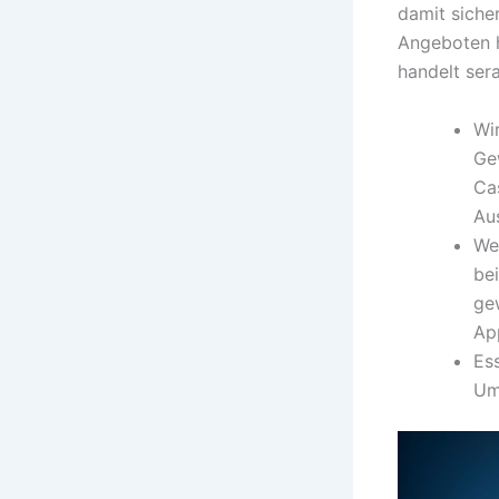
damit sicher
Angeboten h
handelt sera
Wi
Gew
Ca
Au
We
bei
ge
Ap
Ess
Um