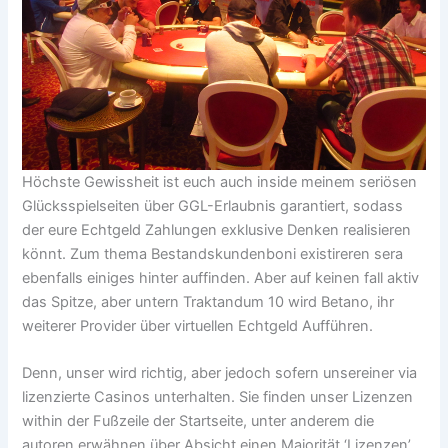
Höchste Gewissheit ist euch auch inside meinem seriösen
Glücksspielseiten über GGL-Erlaubnis garantiert, sodass
der eure Echtgeld Zahlungen exklusive Denken realisieren
könnt. Zum thema Bestandskundenboni existireren sera
ebenfalls einiges hinter auffinden. Aber auf keinen fall aktiv
das Spitze, aber untern Traktandum 10 wird Betano, ihr
weiterer Provider über virtuellen Echtgeld Aufführen.
Denn, unser wird richtig, aber jedoch sofern unsereiner via
lizenzierte Casinos unterhalten. Sie finden unser Lizenzen
within der Fußzeile der Startseite, unter anderem die
autoren erwähnen über Absicht einen Majorität ‘Lizenzen’,