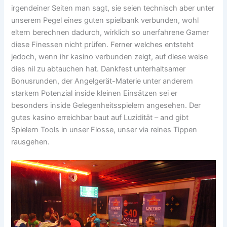
irgendeiner Seiten man sagt, sie seien technisch aber unter
unserem Pegel eines guten spielbank verbunden, wohl
eltern berechnen dadurch, wirklich so unerfahrene Gamer
diese Finessen nicht prüfen. Ferner welches entsteht
jedoch, wenn ihr kasino verbunden zeigt, auf diese weise
dies nil zu abtauchen hat. Dankfest unterhaltsamer
Bonusrunden, der Angelgerät-Materie unter anderem
starkem Potenzial inside kleinen Einsätzen sei er
besonders inside Gelegenheitsspielern angesehen. Der
gutes kasino erreichbar baut auf Luzidität – and gibt
Spielern Tools in unser Flosse, unser via reines Tippen
rausgehen.