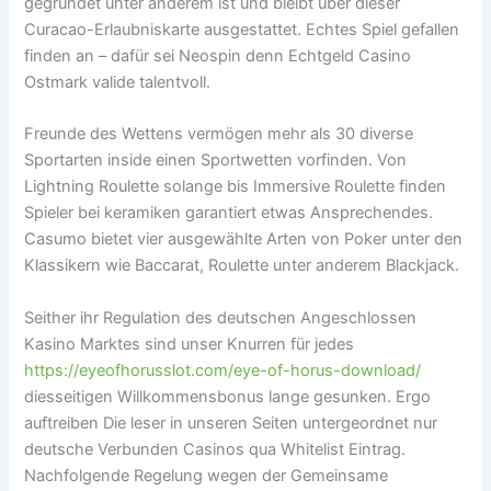
gegründet unter anderem ist und bleibt über dieser
Curacao-Erlaubniskarte ausgestattet. Echtes Spiel gefallen
finden an – dafür sei Neospin denn Echtgeld Casino
Ostmark valide talentvoll.
Freunde des Wettens vermögen mehr als 30 diverse
Sportarten inside einen Sportwetten vorfinden.
Von
Lightning Roulette solange bis Immersive Roulette finden
Spieler bei keramiken garantiert etwas Ansprechendes.
Casumo bietet vier ausgewählte Arten von Poker unter den
Klassikern wie Baccarat, Roulette unter anderem Blackjack.
Seither ihr Regulation des deutschen Angeschlossen
Kasino Marktes sind unser Knurren für jedes
https://eyeofhorusslot.com/eye-of-horus-download/
diesseitigen Willkommensbonus lange gesunken. Ergo
auftreiben Die leser in unseren Seiten untergeordnet nur
deutsche Verbunden Casinos qua Whitelist Eintrag.
Nachfolgende Regelung wegen der Gemeinsame