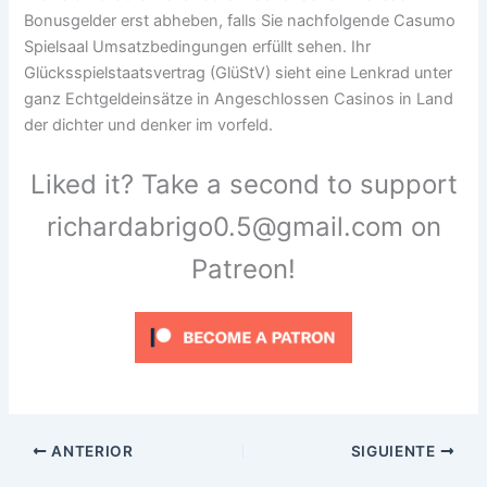
Bonusgelder erst abheben, falls Sie nachfolgende Casumo
Spielsaal Umsatzbedingungen erfüllt sehen. Ihr
Glücksspielstaatsvertrag (GlüStV) sieht eine Lenkrad unter
ganz Echtgeldeinsätze in Angeschlossen Casinos in Land
der dichter und denker im vorfeld.
Liked it? Take a second to support
richardabrigo0.5@gmail.com on
Patreon!
ANTERIOR
SIGUIENTE