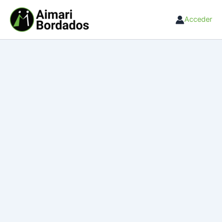
Ir
al
Acceder
contenido